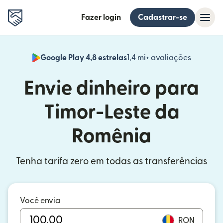
Fazer login
Cadastrar-se
Google Play 4,8 estrelas
1,4 mi+ avaliações
(abre em
Envie dinheiro para
Timor-Leste da
Romênia
Tenha tarifa zero em todas as transferências
Você envia
RON