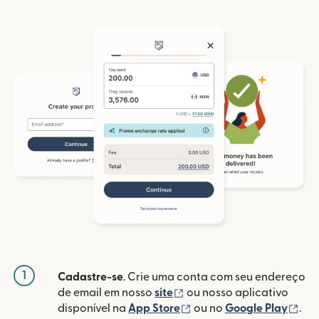
1
Cadastre-se
. Crie uma conta com seu endereço
(abre em uma nova janela
de email em nosso
site
ou nosso aplicativo
(abre em uma nova janel
(ab
disponível na
App Store
ou no
Google Play
.