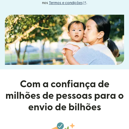
(abre em uma nova janel
nos
Termos e condições
.
Com a confiança de
milhões de pessoas para o
envio de bilhões