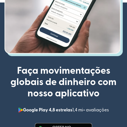
Faça movimentações
globais de dinheiro com
nosso aplicativo
Google Play 4,8 estrelas
1,4 mi+ avaliações
(abre em