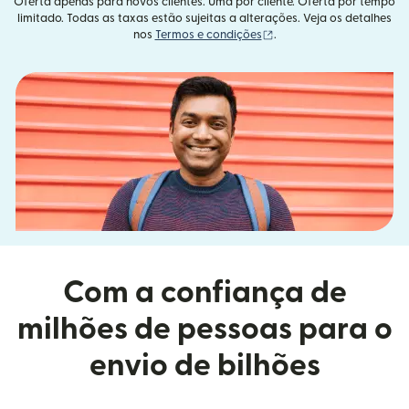
Oferta apenas para novos clientes. Uma por cliente. Oferta por tempo
limitado. Todas as taxas estão sujeitas a alterações. Veja os detalhes
(abre em uma nova janel
nos
Termos e condições
.
Com a confiança de
milhões de pessoas para o
envio de bilhões