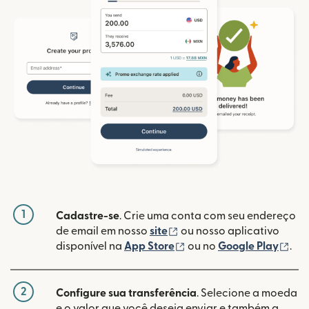
1
Cadastre-se
. Crie uma conta com seu endereço
(abre em uma nova janela
de email em nosso
site
ou nosso aplicativo
(abre em uma nova janel
(ab
disponível na
App Store
ou no
Google Play
.
2
Configure sua transferência
. Selecione a moeda
e o valor que você deseja enviar e também a