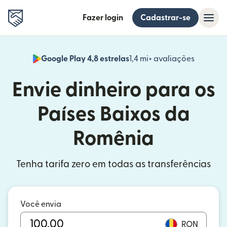
Fazer login
Cadastrar-se
Google Play 4,8 estrelas
1,4 mi+ avaliações
(abre em
Envie dinheiro para os
Países Baixos da
Romênia
Tenha tarifa zero em todas as transferências
Você envia
RON