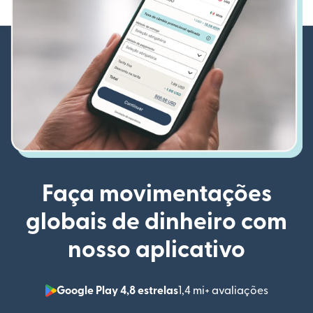
Faça movimentações
globais de dinheiro com
nosso aplicativo
Google Play 4,8 estrelas
1,4 mi+ avaliações
(abre em