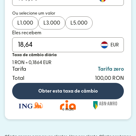
Ou selecione um valor
L
1.000
L
3.000
L
5.000
Eles recebem
EUR
Taxa de câmbio diária
1 RON = 0,1864 EUR
Tarifa
Tarifa zero
Total
100,00 RON
Obter esta taxa de câmbio
e mais