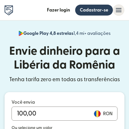
Fazer login
Cadastrar-se
Google Play 4,8 estrelas
1,4 mi+ avaliações
(abre em
Envie dinheiro para a
Libéria da Romênia
Tenha tarifa zero em todas as transferências
Você envia
RON
Ou selecione um valor