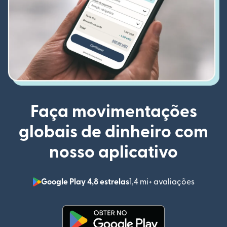
Faça movimentações
globais de dinheiro com
nosso aplicativo
Google Play 4,8 estrelas
1,4 mi+ avaliações
(abre em