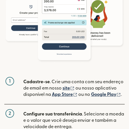
1
Cadastre-se
. Crie uma conta com seu endereço
(abre em uma nova janela
de email em nosso
site
ou nosso aplicativo
(abre em uma nova janel
(ab
disponível na
App Store
ou no
Google Play
.
2
Configure sua transferência
. Selecione a moeda
e o valor que você deseja enviar e também a
velocidade de entrega.