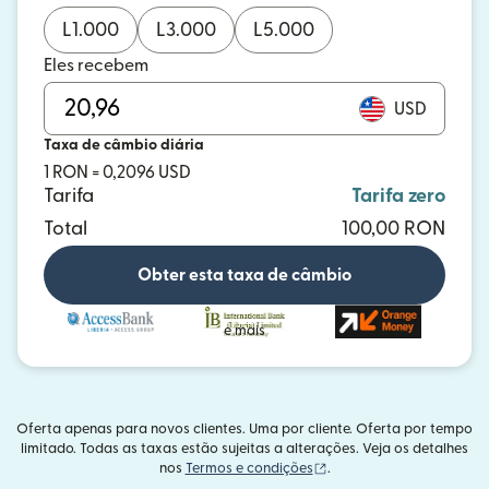
L
1.000
L
3.000
L
5.000
Eles recebem
USD
Taxa de câmbio diária
1 RON = 0,2096 USD
Tarifa
Tarifa zero
Total
100,00 RON
Obter esta taxa de câmbio
e mais
Oferta apenas para novos clientes. Uma por cliente. Oferta por tempo
limitado. Todas as taxas estão sujeitas a alterações. Veja os detalhes
(abre em uma nova janel
nos
Termos e condições
.