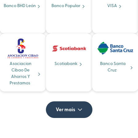
Banco BHD León
Banco Popular
VISA
Asociacion
Scotiabank
Banco Santa
Cibao De
Cruz
Ahorros Y
Prestamos
Ver mais