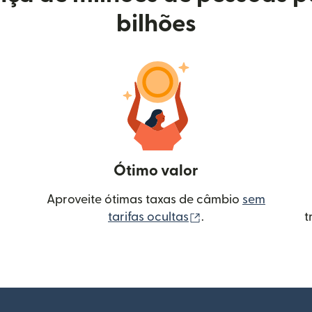
bilhões
Ótimo valor
Aproveite ótimas taxas de câmbio
sem
(abre em uma nova 
tarifas ocultas
.
t