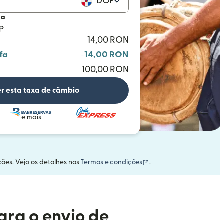
DOP
ia
P
14,00 RON
fa
-14,00 RON
100,00 RON
r esta taxa de câmbio
e mais
(abre em uma nova ja
ções. Veja os detalhes nos
Termos e condições
.
ara o envio de