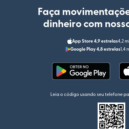
Faça movimentaçõe
dinheiro com nosso
App Store 4,9 estrelas
4,2 m
Google Play 4,8 estrelas
1,4 
(abre em uma nova jan
Leia o código usando seu telefone pa