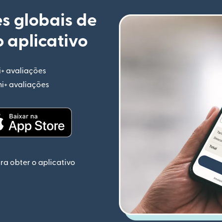
s globais de
 aplicativo
i+ avaliações
(abre em uma nova janela)
mi+ avaliações
(abre em uma nova janela)
ela)
(abre em uma nova janela)
ra obter o aplicativo