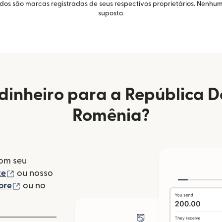
idos são marcas registradas de seus respectivos proprietários. Nenhum
suposto.
dinheiro para a República 
Romênia?
com seu
(abre em uma nova janela)
te
ou nosso
(abre em uma nova janela)
ore
ou no
va janela)