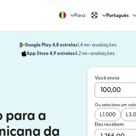
Para:
Português
Google Play 4,8 estrelas
1,4 mi+ avaliações
(abre em
App Store 4,9 estrelas
4,2 mi+ avaliações
(abre em 
Você envia
Ou selecione um valo
o para a
L
1.000
L
3.
Eles recebem
nicana da