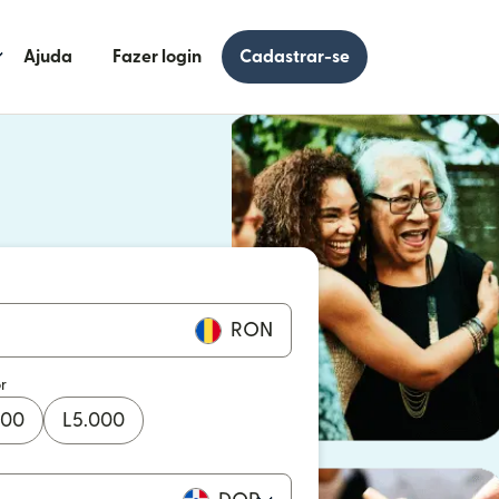
Ajuda
Fazer login
Cadastrar-se
 uma nova janela)
uma nova janela)
RON
r
000
L
5.000