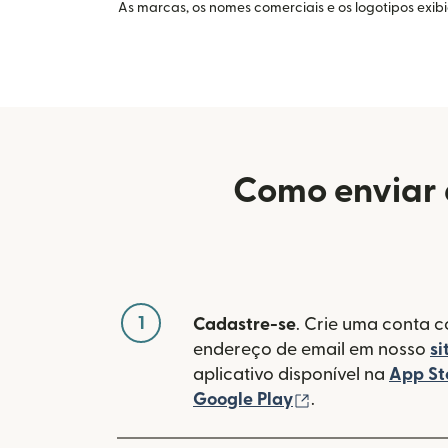
As marcas, os nomes comerciais e os logotipos exib
Como enviar 
1
Cadastre-se
. Crie uma conta 
endereço de email em nosso
si
aplicativo disponível na
App St
(abre em uma no
Google Play
.