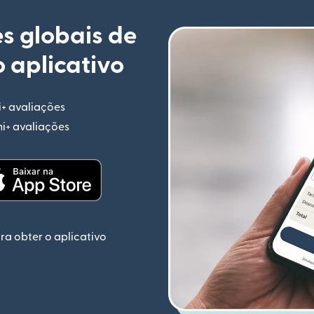
s globais de
 aplicativo
i+ avaliações
(abre em uma nova janela)
mi+ avaliações
(abre em uma nova janela)
ela)
(abre em uma nova janela)
ra obter o aplicativo