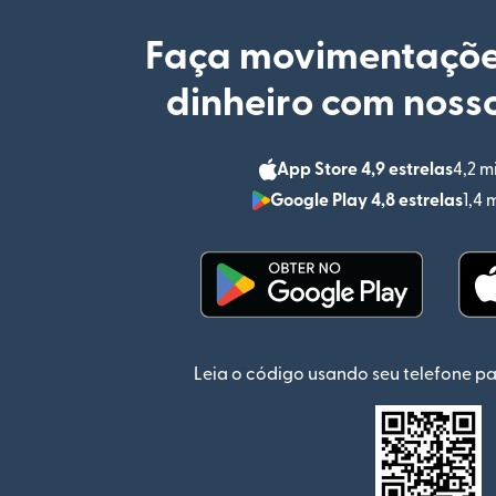
Faça movimentaçõe
dinheiro com nosso
App Store 4,9 estrelas
4,2 m
Google Play 4,8 estrelas
1,4 
(abre em uma nova jan
Leia o código usando seu telefone pa