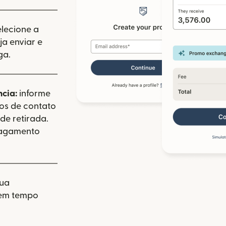
elecione a
a enviar e
ga.
ncia:
informe
dos de contato
de retirada.
pagamento
sua
 em tempo