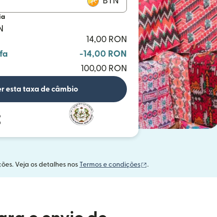
BTN
ia
N
14,00 RON
fa
-14,00 RON
100,00 RON
r esta taxa de câmbio
(abre em uma nova ja
ções. Veja os detalhes nos
Termos e condições
.