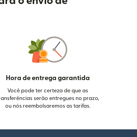
ara o envio de
Hora de entrega garantida
Você pode ter certeza de que as
janela)
ransferências serão entregues no prazo,
ou nós reembolsaremos as tarifas.