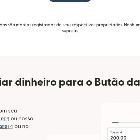
idos são marcas registradas de seus respectivos proprietários. Nenhum
suposto.
ar dinheiro para o Butão d
com seu
(abre em uma nova janela)
te
ou nosso
(abre em uma nova janela)
ore
ou no
va janela)