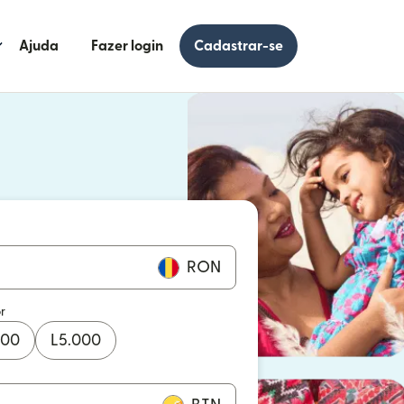
Ajuda
Fazer login
Cadastrar-se
 uma nova janela)
uma nova janela)
RON
r
000
L
5.000