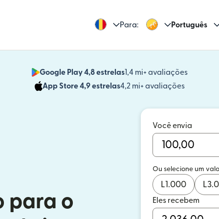
Para:
Português
Google Play 4,8 estrelas
1,4 mi+ avaliações
(abre em
App Store 4,9 estrelas
4,2 mi+ avaliações
(abre em 
Você envia
Ou selecione um valo
L
1.000
L
3.
o para o
Eles recebem