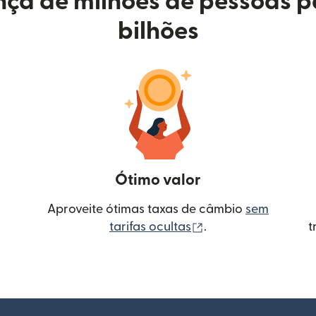
ça de milhões de pessoas p
bilhões
Ótimo valor
Aproveite ótimas taxas de câmbio
sem
(abre em uma nova 
tarifas ocultas
.
t