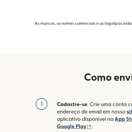
As marcas, os nomes comerciais e os logotipos exib
Como envi
1
Cadastre-se
. Crie uma conta 
endereço de email em nosso
si
aplicativo disponível na
App St
(abre em uma no
Google Play
.