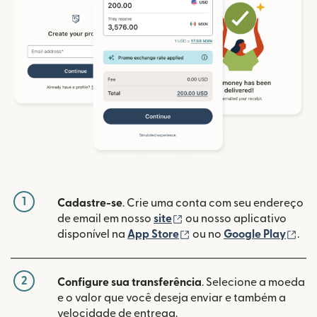
1
Cadastre-se
. Crie uma conta com seu endereço
(abre em uma nova janela
de email em nosso
site
ou nosso aplicativo
(abre em uma nova janel
(ab
disponível na
App Store
ou no
Google Play
.
2
Configure sua transferência
. Selecione a moeda
e o valor que você deseja enviar e também a
velocidade de entrega.