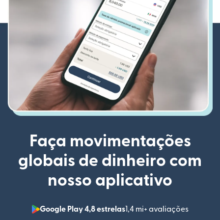
Faça movimentações
globais de dinheiro com
nosso aplicativo
Google Play 4,8 estrelas
1,4 mi+ avaliações
(abre em