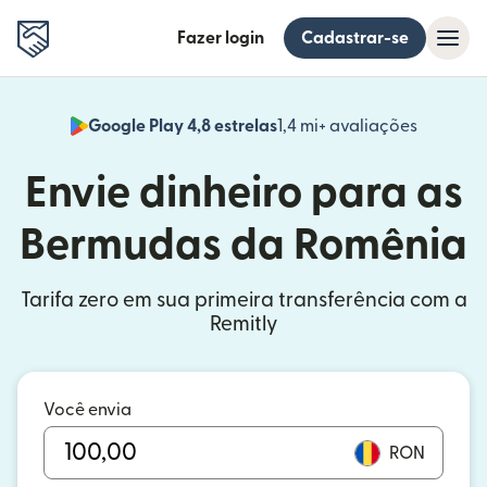
Fazer login
Cadastrar-se
Google Play 4,8 estrelas
1,4 mi+ avaliações
(abre em
Envie dinheiro para as
Bermudas da Romênia
Tarifa zero em sua primeira transferência com a
Remitly
Você envia
RON