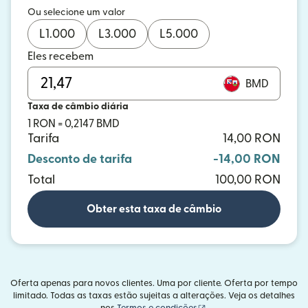
Ou selecione um valor
L
1.000
L
3.000
L
5.000
Eles recebem
BMD
Taxa de câmbio diária
1 RON = 0,2147 BMD
Tarifa
14,00 RON
Desconto de tarifa
-14,00 RON
Total
100,00 RON
Obter esta taxa de câmbio
Oferta apenas para novos clientes. Uma por cliente. Oferta por tempo
limitado. Todas as taxas estão sujeitas a alterações. Veja os detalhes
(abre em uma nova janel