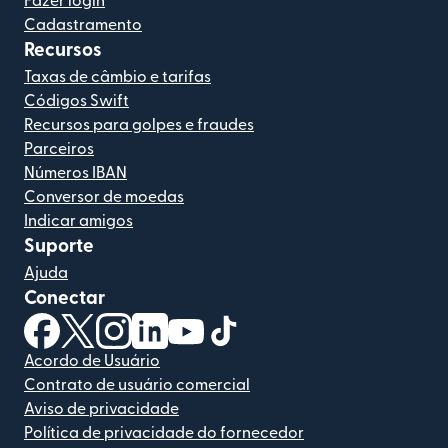
Fazer login
Cadastramento
Recursos
Taxas de câmbio e tarifas
Códigos Swift
Recursos para golpes e fraudes
Parceiros
Números IBAN
Conversor de moedas
Indicar amigos
Suporte
Ajuda
Conectar
(abre em uma nova janela)
(abre em uma nova janela)
(abre em uma nova janela)
(abre em uma nova janela)
(abre em uma nova janela)
(abre em uma nova janela)
Acordo de Usuário
Contrato de usuário comercial
Aviso de privacidade
Política de privacidade do fornecedor