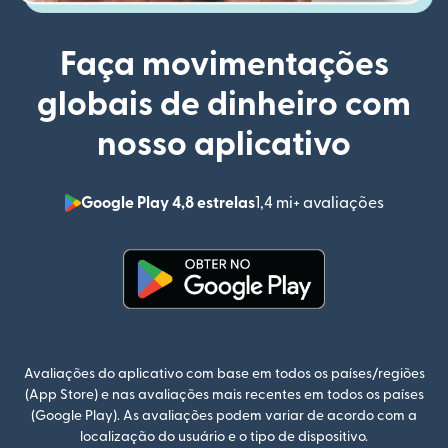
Faça movimentações
globais de dinheiro com
nosso aplicativo
Google Play 4,8 estrelas
1,4 mi+ avaliações
(abre em
(abre em uma nova janela)
Avaliações do aplicativo com base em todos os países/regiões
(App Store) e nas avaliações mais recentes em todos os países
(Google Play). As avaliações podem variar de acordo com a
localização do usuário e o tipo de dispositivo.