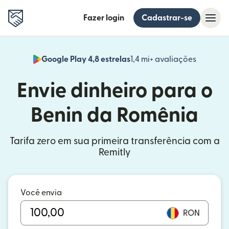
Fazer login
Cadastrar-se
Google Play 4,8 estrelas
1,4 mi+ avaliações
(abre em
Envie dinheiro para o
Benin da Romênia
Tarifa zero em sua primeira transferência com a
Remitly
Você envia
RON