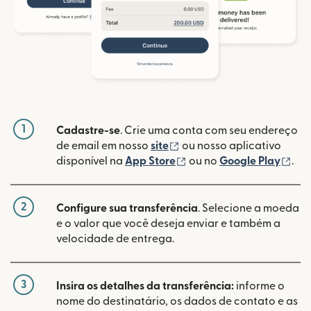
1
Cadastre-se
. Crie uma conta com seu endereço
(abre em uma nova janela
de email em nosso
site
ou nosso aplicativo
(abre em uma nova janel
(ab
disponível na
App Store
ou no
Google Play
.
2
Configure sua transferência
. Selecione a moeda
e o valor que você deseja enviar e também a
velocidade de entrega.
3
Insira os detalhes da transferência:
informe o
nome do destinatário, os dados de contato e as