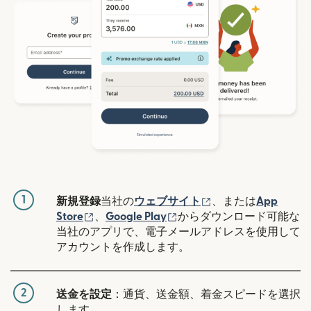
1
（別ウィンドウで開
新規登録
当社の
ウェブサイト
、または
App
（別ウィンドウで開きます）
（別ウィンドウで開きます
Store
、
Google Play
からダウンロード可能な
当社のアプリで、電子メールアドレスを使用して
アカウントを作成します。
2
送金を設定
：通貨、送金額、着金スピードを選択
します。