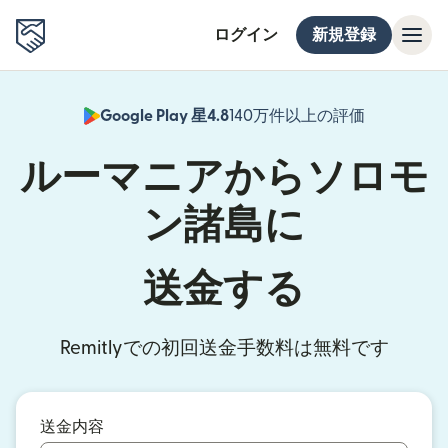
ログイン
新規登録
Google Play 星4.8
140万件以上の評価
（別ウィン
ルーマニアからソロモ
ン諸島に
送金する
Remitlyでの初回送金手数料は無料です
送金内容