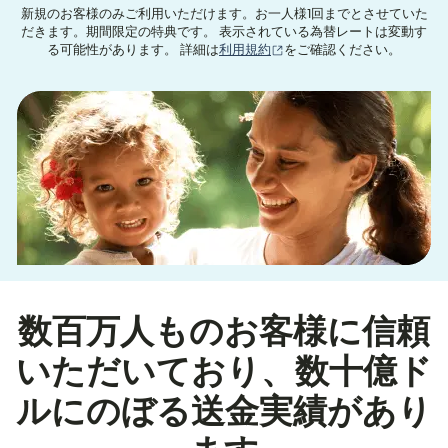
新規のお客様のみご利用いただけます。お一人様1回までとさせていた
だきます。期間限定の特典です。 表示されている為替レートは変動す
（別ウィンドウで開きます
る可能性があります。 詳細は
利用規約
をご確認ください。
数百万人ものお客様に信頼
いただいており、数十億ド
ルにのぼる送金実績があり