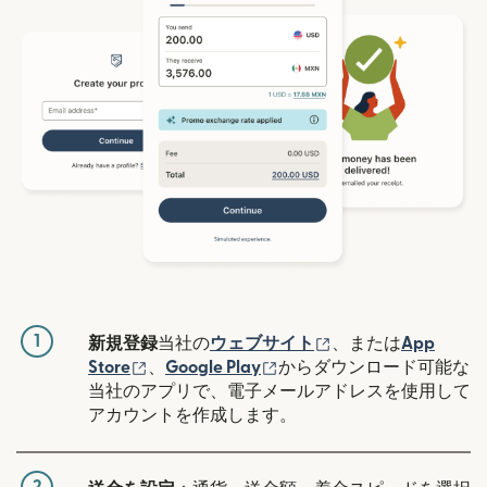
1
（別ウィンドウで開
新規登録
当社の
ウェブサイト
、または
App
（別ウィンドウで開きます）
（別ウィンドウで開きます
Store
、
Google Play
からダウンロード可能な
当社のアプリで、電子メールアドレスを使用して
アカウントを作成します。
2