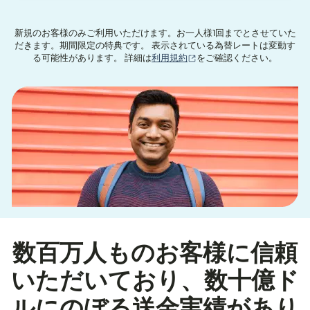
新規のお客様のみご利用いただけます。お一人様1回までとさせていた
だきます。期間限定の特典です。 表示されている為替レートは変動す
（別ウィンドウで開きます
る可能性があります。 詳細は
利用規約
をご確認ください。
数百万人ものお客様に信頼
いただいており、数十億ド
ルにのぼる送金実績があり