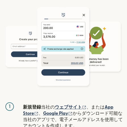
1
（別ウィンドウで開
新規登録
当社の
ウェブサイト
、または
App
（別ウィンドウで開きます）
（別ウィンドウで開きます
Store
、
Google Play
からダウンロード可能な
当社のアプリで、電子メールアドレスを使用して
アカウントを作成します。