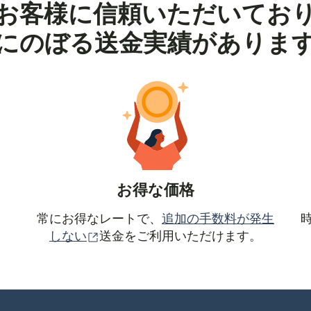
お客様に信頼いただいてお
にのぼる送金実績がありま
お得な価格
常にお得なレートで、
追加の手数料が発生
（別ウィンドウで開きます）
しない
送金をご利用いただけます。