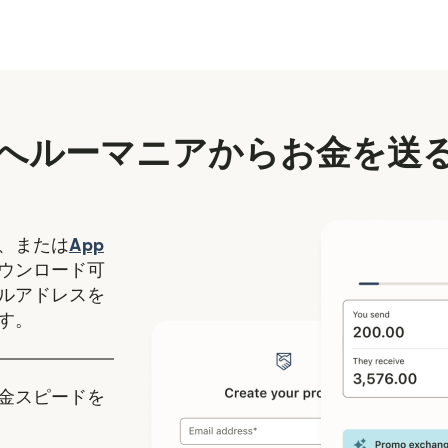
へルーマニアからお金を送
（別ウィンドウで開きます）
、または
App
ます）
ィンドウで開きます）
ウンロード可
ルアドレスを
す。
金スピードを