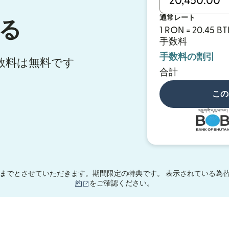
通常レート
る
1 RON = 20.45 B
手数料
手数料の割引
手数料は無料です
合計
この
までとさせていただきます。期間限定の特典です。 表示されている為替
（別ウィンドウで開きます）
約
をご確認ください。