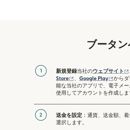
ブータン
1
新規登録
当社の
ウェブサイト
（別ウィンドウで開き
（別ウ
Store
、
Google Play
からダ
能な当社のアプリで、電子メー
使用してアカウントを作成しま
2
送金を設定
：通貨、送金額、着
選択します。