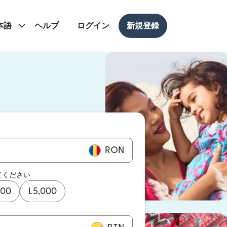
本語
ヘルプ
ログイン
新規登録
ドウで開きます）
ドウで開きます）
RON
てください
000
L
5,000