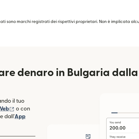
zati sono marchi registrati dei rispettivi proprietari. Non è implicata al
are denaro in Bulgaria dall
ndo il tuo
(si apre in una nuova finestra)
 Web
o con
 dall'
App
estra)
apre in una nuova finestra)