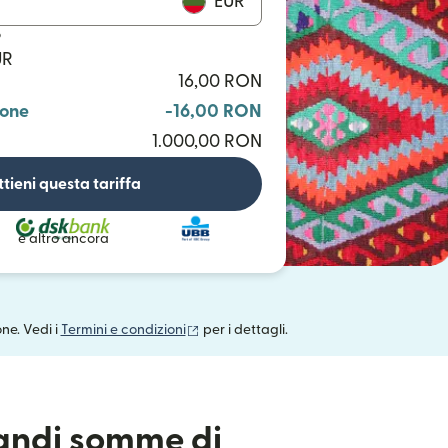
EUR
o
UR
16,00 RON
ione
-16,00 RON
1.000,00 RON
tieni questa tariffa
e altro ancora
(si apre in una nuova finestra)
one. Vedi i
Termini e condizioni
per i dettagli.
randi somme di