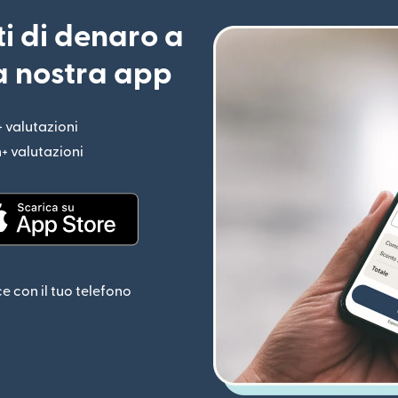
ti di denaro a
la nostra app
+ valutazioni
(si apre in una nuova finestra)
n+ valutazioni
(si apre in una nuova finestra)
estra)
(si apre in una nuova finestra)
ce con il tuo telefono