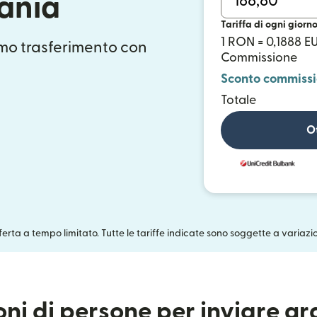
ania
Tariffa di ogni giorn
1 RON = 0,1888 E
mo trasferimento con
Commissione
Sconto commiss
Totale
Ot
fferta a tempo limitato. Tutte le tariffe indicate sono soggette a variazi
ioni di persone per inviare g