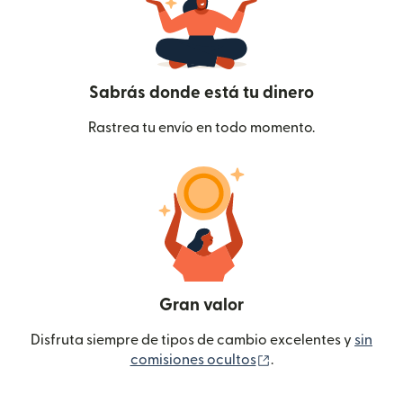
Sabrás donde está tu dinero
Rastrea tu envío en todo momento.
Gran valor
Disfruta siempre de tipos de cambio excelentes y
sin
(se abre en una ven
comisiones ocultos
.