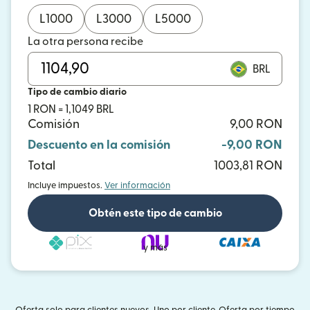
L
1000
L
3000
L
5000
La otra persona recibe
BRL
Tipo de cambio diario
1 RON = 1,1049 BRL
Comisión
9,00 RON
Descuento en la comisión
-9,00 RON
Total
1003,81 RON
Incluye impuestos.
Ver información
Obtén este tipo de cambio
y más
Oferta solo para clientes nuevos. Uno por cliente. Oferta por tiempo