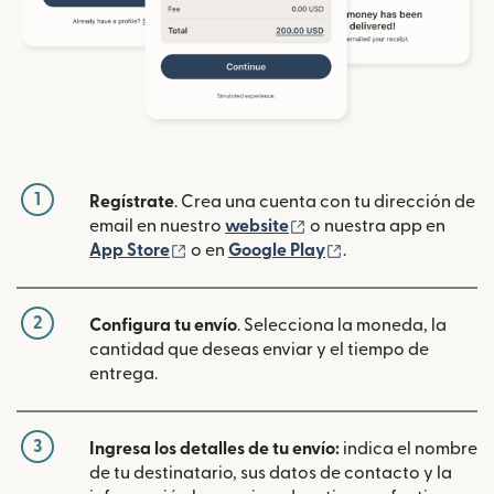
1
Regístrate
. Crea una cuenta con tu dirección de
(se abre en una ventan
email en nuestro
website
o nuestra app en
(se abre en una ventana nueva)
(se abre en una ve
App Store
o en
Google Play
.
2
Configura tu envío
. Selecciona la moneda, la
cantidad que deseas enviar y el tiempo de
entrega.
3
Ingresa los detalles de tu envío:
indica el nombre
de tu destinatario, sus datos de contacto y la