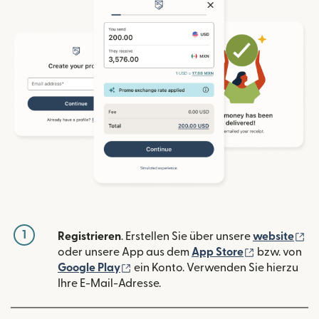
1
(w
Registrieren
. Erstellen Sie über unsere
website
(wird in ein
oder unsere App aus dem
App Store
bzw. von
(wird in einem neuen Fenster geöffn
Google Play
ein Konto. Verwenden Sie hierzu
Ihre E-Mail-Adresse.