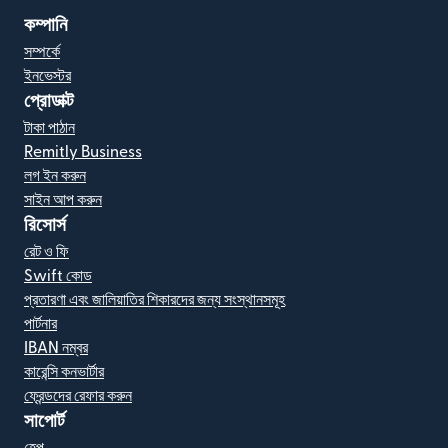
কম্পানি
সম্পর্কে
ইনভেস্টর
প্রোডাক্ট
টাকা পাঠান
Remitly Business
লগ ইন করুন
সাইন আপ করুন
রিসোর্স
রেট ও ফি
Swift কোড
প্রতারণা এবং জালিয়াতির শিকারদের জন্য সংস্থানসমূহ
পার্টনার
IBAN নম্বর
কারেন্সি কনভার্টার
ফ্রেন্ডদের রেফার করুন
সাপোর্ট