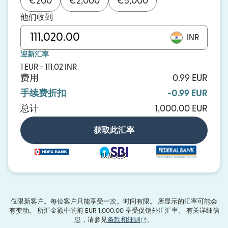
€
200
€
2,000
€
5,000
他们收到
INR
迎新汇率
1 EUR = 111.02 INR
费用
0.99 EUR
手续费折扣
-0.99 EUR
总计
1,000.00 EUR
获取此汇率
以及更多
仅限新客户。每位客户只能享受一次。时间有限。 所显示的汇率可能会
有变动。 所汇金额中的前 EUR 1,000.00 享受促销外汇汇率。 有关详细信
（在新窗口中打开）
息，请参见
条款和细则
。