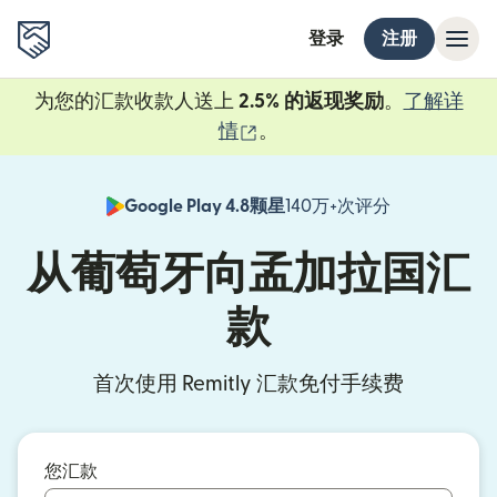
登录
注册
为您的汇款收款人送上
2.5% 的返现奖励
。
了解详
（在新窗口中打开）
情
。
Google Play 4.8颗星
140万+次评分
（在新窗口中
从葡萄牙向孟加拉国汇
款
首次使用 Remitly 汇款免付手续费
您汇款