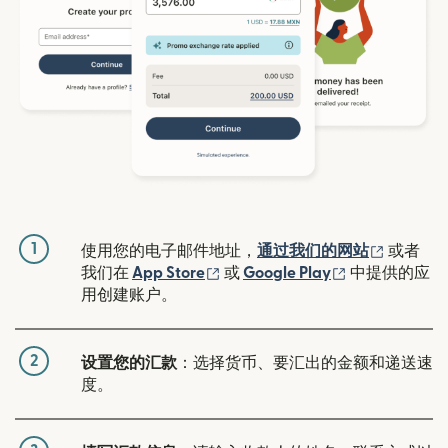
1
（在新窗
使用您的电子邮件地址，
通过我们的网站
或者
（在新窗口中打开）
（在新窗口中
我们在
App Store
或
Google Play
中提供的应
用创建账户。
2
设置您的汇款
：选择货币、要汇出的金额和递送速
度。