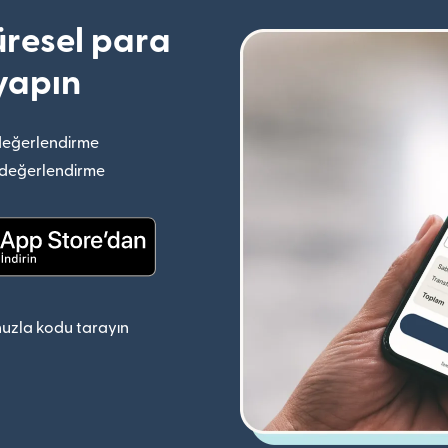
resel para
yapın
değerlendirme
(yeni pencerede açılır)
 değerlendirme
(yeni pencerede açılır)
(yeni pencerede açılır)
uzla kodu tarayın