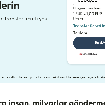
erin
Olağan döviz kuru
1 EUR = 1,00 EUR
de transfer ücreti yok
Ücret
Transfer ücreti i
Toplam
Bu dö
u fırsattan bir kez yararlanabilir. Teklif sınırlı bir süre için geçerlidir. Ay
ca insan, milyarlar gönderme