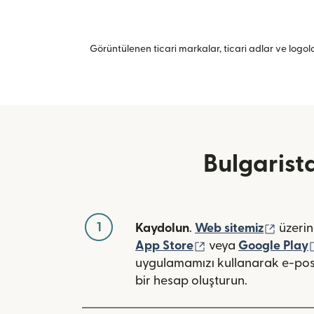
Görüntülenen ticari markalar, ticari adlar ve logolar
Bulgarista
1
(yeni 
Kaydolun
.
Web sitemiz
üzerin
(yeni pencerede açı
App Store
veya
Google Play
uygulamamızı kullanarak e-pos
bir hesap oluşturun.