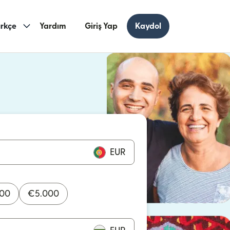
rkçe
Yardım
Giriş Yap
Kaydol
ncerede açılır)
cerede açılır)
EUR
000
€
5.000