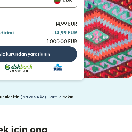
EUR
14,99 EUR
ndirimi
-14,99 EUR
1.000,00 EUR
viz kurundan yararlanın
ve dahası
(yeni pencerede açılır)
rıntılar için
Şartlar ve Koşullar'a
bakın.
k için ona