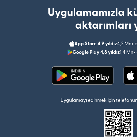
Uygulamamızla kü
aktarımları 
App Store 4,9 yıldız
4,2 Mn+ 
Google Play 4,8 yıldız
1,4 Mn+
(yeni pencerede açılır)
Uygulamayı edinmek için telefonun