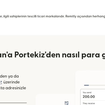
, ilgili sahiplerinin tescilli ticari markalarıdır. Remitly açısından herh
n'a Portekiz'den nasıl para 
pencerede açılır)
den ya da
lır)
(yeni pencerede açılır)
üzerinde
ta adresinizle