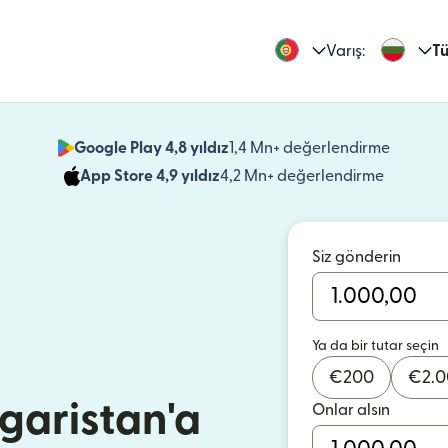
Varış:
Tü
Google Play 4,8 yıldız
1,4 Mn+ değerlendirme
(yeni pe
App Store 4,9 yıldız
4,2 Mn+ değerlendirme
(yeni pen
Siz gönderin
Ya da bir tutar seçin
€
200
€
2.
garistan'a
Onlar alsın