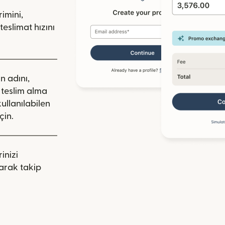
rimini,
teslimat hızını
ın adını,
a teslim alma
kullanılabilen
çin.
inizi
arak takip