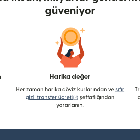
güveniyor
n
Harika değer
Her zaman harika döviz kurlarından ve
sıfır
Tr
(yeni pencerede açılır)
gizli transfer ücreti
şeffaflığından
g
yararlanın.