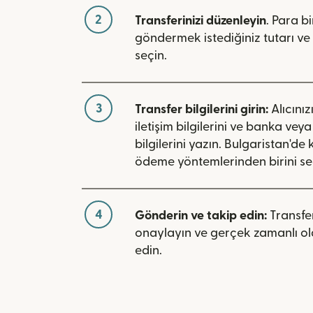
2
Transferinizi düzenleyin
. Para bi
göndermek istediğiniz tutarı ve 
seçin.
3
Transfer bilgilerini girin:
Alıcınız
iletişim bilgilerini ve banka vey
bilgilerini yazın. Bulgaristan'de 
ödeme yöntemlerinden birini se
4
Gönderin ve takip edin:
Transfer
onaylayın ve gerçek zamanlı ol
edin.