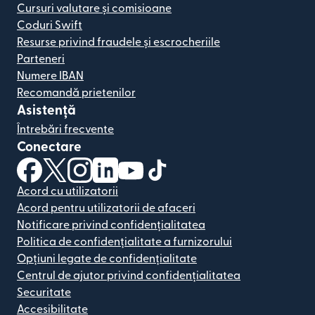
Cursuri valutare și comisioane
Coduri Swift
Resurse privind fraudele și escrocheriile
Parteneri
Numere IBAN
Recomandă prietenilor
Asistență
Întrebări frecvente
Conectare
(se deschide într-o fereastră nouă)
(se deschide într-o fereastră nouă)
(se deschide într-o fereastră nouă)
(se deschide într-o fereastră nouă)
(se deschide într-o fereastră nou
(se deschide într-o fereastr
Acord cu utilizatorii
Acord pentru utilizatorii de afaceri
Notificare privind confidențialitatea
Politica de confidențialitate a furnizorului
Opțiuni legate de confidențialitate
Centrul de ajutor privind confidențialitatea
Securitate
Accesibilitate