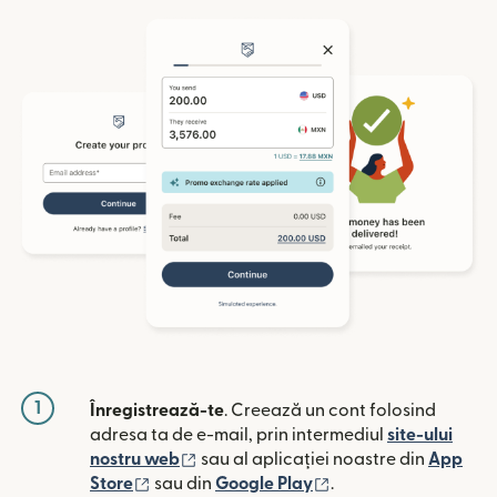
1
Înregistrează-te
. Creează un cont folosind
adresa ta de e-mail, prin intermediul
site-ului
(se deschide într-o fereastră nouă)
nostru web
sau al aplicației noastre din
App
(se deschide într-o fereastră nouă)
(se deschide într-o 
Store
sau din
Google Play
.