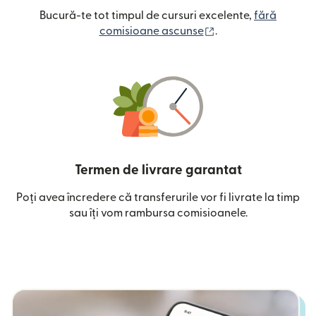
Bucură-te tot timpul de cursuri excelente,
fără
(se deschide într-o
comisioane ascunse
.
Termen de livrare garantat
Poți avea încredere că transferurile vor fi livrate la timp
sau îți vom rambursa comisioanele.