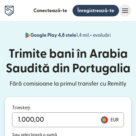
Conectează-te
Înregistrează-te
Google Play 4,8 stele
1,4 mil.+ evaluări
(se deschid
Trimite bani în Arabia
Saudită din Portugalia
Fără comisioane la primul transfer cu Remitly
Trimiteți
EUR
Sau selectează o sumă