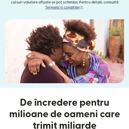
cursuri valutare afișate se pot schimba. Pentru detalii, consultă
(se deschide într-o fereast
Termenii și condițiile
.
De încredere pentru
milioane de oameni care
trimit miliarde