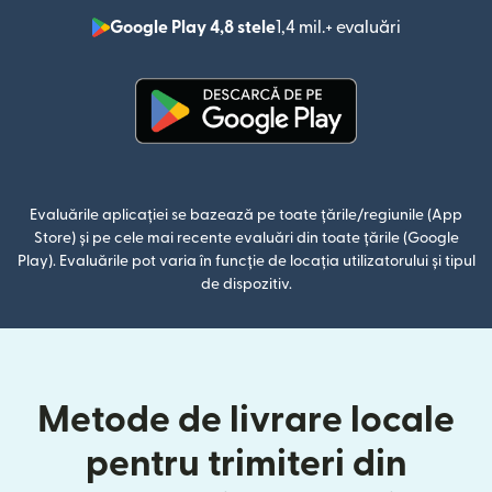
Google Play 4,8 stele
1,4 mil.+ evaluări
(se deschid
(se deschide într-o fereastră n
Evaluările aplicației se bazează pe toate țările/regiunile (App
Store) și pe cele mai recente evaluări din toate țările (Google
Play). Evaluările pot varia în funcție de locația utilizatorului și tipul
de dispozitiv.
Metode de livrare locale
pentru trimiteri din