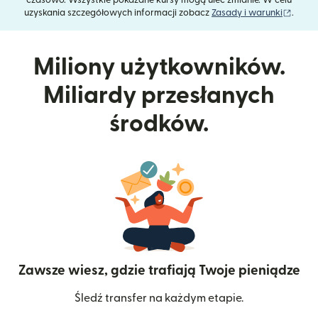
czasowo. Wszystkie pokazane kursy mogą ulec zmianie. W celu
(otwie
uzyskania szczegółowych informacji zobacz
Zasady i warunki
.
Miliony użytkowników.
Miliardy przesłanych
środków.
Zawsze wiesz, gdzie trafiają Twoje pieniądze
Śledź transfer na każdym etapie.