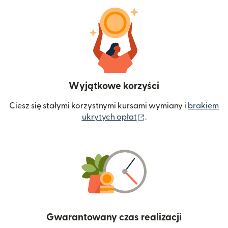
Wyjątkowe korzyści
Ciesz się stałymi korzystnymi kursami wymiany i
brakiem
(otwiera się w nowym 
ukrytych opłat
.
Gwarantowany czas realizacji