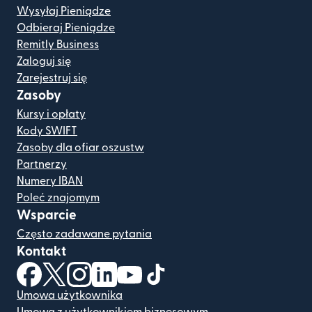
Wysyłaj Pieniądze
Odbieraj Pieniądze
Remitly Business
Zaloguj się
Zarejestruj się
Zasoby
Kursy i opłaty
Kody SWIFT
Zasoby dla ofiar oszustw
Partnerzy
Numery IBAN
Poleć znajomym
Wsparcie
Często zadawane pytania
Kontakt
(otwiera się w nowym oknie)
(otwiera się w nowym oknie)
(otwiera się w nowym oknie)
(otwiera się w nowym oknie)
(otwiera się w nowym oknie)
(otwiera się w nowym oknie
Umowa użytkownika
Umowa z użytkownikiem biznesowym