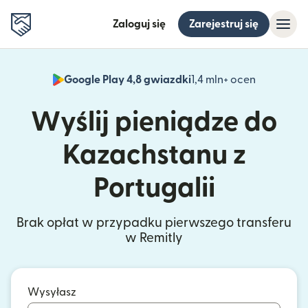
Zaloguj się
Zarejestruj się
Google Play 4,8 gwiazdki
1,4 mln+ ocen
(otwiera 
Wyślij pieniądze do
Kazachstanu z
Portugalii
Brak opłat w przypadku pierwszego transferu
w Remitly
Wysyłasz