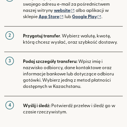
swojego adresu e-mail za pośrednictwem
(otwiera się w nowym ok
naszej witryny
website
albo aplikacji w
(otwiera się w nowym oknie)
(otwiera si
sklepie
App Store
lub
Google Play
.
2
Przygotuj transfer
. Wybierz walutę, kwotę,
którą chcesz wysłać, oraz szybkość dostawy.
3
Podaj szczegóły transferu:
Wpisz imię i
nazwisko odbiorcy, dane kontaktowe oraz
informacje bankowe lub dotyczące odbioru
gotówki. Wybierz jedną z metod płatności
dostępnych w Kazachstanu.
4
Wyślij i śledź:
Potwierdź przelew i śledź go w
czasie rzeczywistym.