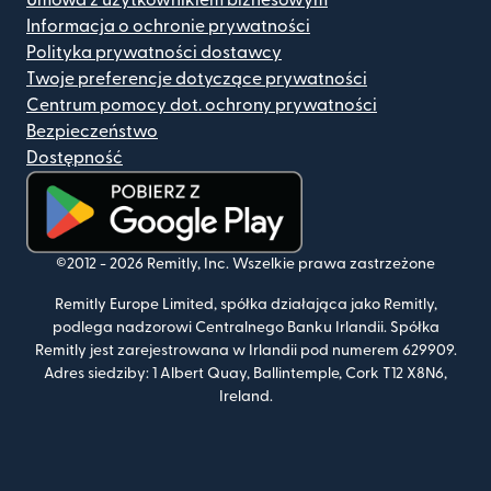
Informacja o ochronie prywatności
Polityka prywatności dostawcy
Twoje preferencje dotyczące prywatności
Centrum pomocy dot. ochrony prywatności
Bezpieczeństwo
Dostępność
(otwiera się w nowym oknie)
©2012 -
2026
Remitly, Inc.
Wszelkie prawa zastrzeżone
Remitly Europe Limited, spółka działająca jako Remitly,
podlega nadzorowi Centralnego Banku Irlandii. Spółka
Remitly jest zarejestrowana w Irlandii pod numerem 629909.
Adres siedziby: 1 Albert Quay, Ballintemple, Cork T12 X8N6,
Ireland.