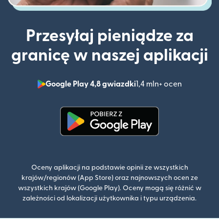
Przesyłaj pieniądze za
granicę w naszej aplikacji
Google Play 4,8 gwiazdki
1,4 mln+ ocen
(otwiera 
(otwiera się w nowym oknie)
Oceny aplikacji na podstawie opinii ze wszystkich
krajów/regionów (App Store) oraz najnowszych ocen ze
wszystkich krajów (Google Play). Oceny mogą się różnić w
zależności od lokalizacji użytkownika i typu urządzenia.