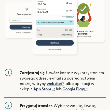
1
Zarejestruj się
. Utwórz konto z wykorzystaniem
swojego adresu e-mail za pośrednictwem
(otwiera się w nowym ok
naszej witryny
website
albo aplikacji w
(otwiera się w nowym oknie)
(otwiera si
sklepie
App Store
lub
Google Play
.
2
Przygotuj transfer
. Wybierz walutę, kwotę,