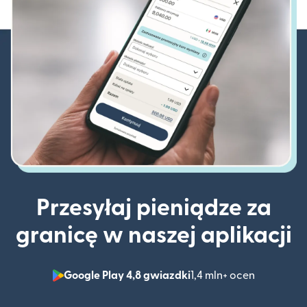
Przesyłaj pieniądze za
granicę w naszej aplikacji
Google Play 4,8 gwiazdki
1,4 mln+ ocen
(otwiera 