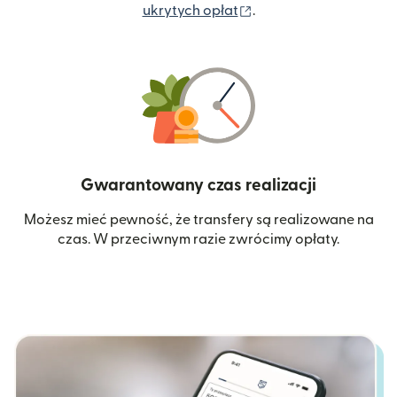
(otwiera się w nowym 
ukrytych opłat
.
Gwarantowany czas realizacji
Możesz mieć pewność, że transfery są realizowane na
czas. W przeciwnym razie zwrócimy opłaty.