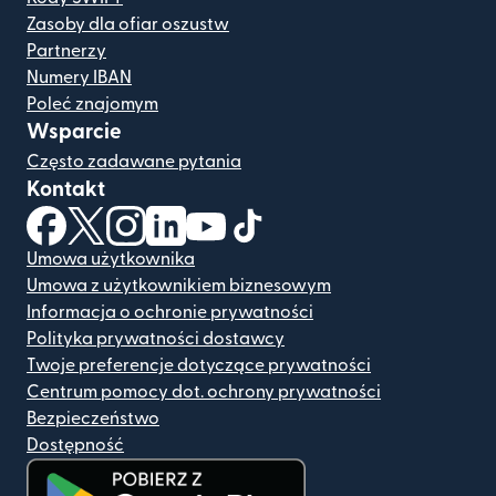
Zasoby dla ofiar oszustw
Partnerzy
Numery IBAN
Poleć znajomym
Wsparcie
Często zadawane pytania
Kontakt
(otwiera się w nowym oknie)
(otwiera się w nowym oknie)
(otwiera się w nowym oknie)
(otwiera się w nowym oknie)
(otwiera się w nowym oknie)
(otwiera się w nowym oknie
Umowa użytkownika
Umowa z użytkownikiem biznesowym
Informacja o ochronie prywatności
Polityka prywatności dostawcy
Twoje preferencje dotyczące prywatności
Centrum pomocy dot. ochrony prywatności
Bezpieczeństwo
Dostępność