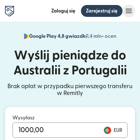
Zaloguj się
Zarejestruj się
Google Play 4,8 gwiazdki
1,4 mln+ ocen
(otwiera 
Wyślij pieniądze do
Australii z Portugalii
Brak opłat w przypadku pierwszego transferu
w Remitly
Wysyłasz
EUR