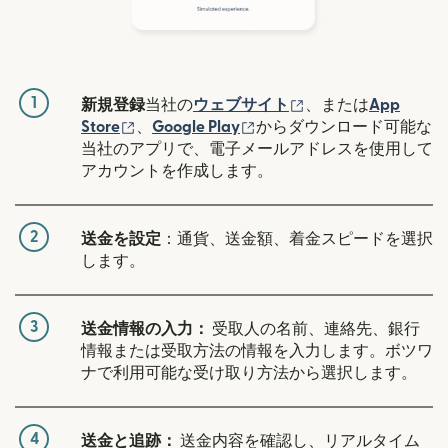
1
（別ウィンドウで開
新規登録
当社の
ウェブサイト
、または
App
（別ウィンドウで開きます）
（別ウィンドウで開きます
Store
、
Google Play
からダウンロード可能な
当社のアプリで、電子メールアドレスを使用して
アカウントを作成します。
2
送金を設定
：通貨、送金額、着金スピードを選択
します。
3
送金情報の入力：
受取人の名前、連絡先、銀行
情報または受取方法の情報を入力します。ボツワ
ナで利用可能な受け取り方法から選択します。
4
送金と追跡：
送金内容を確認し、リアルタイム