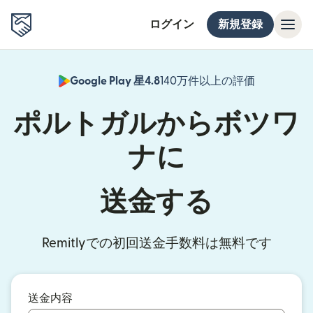
ログイン
新規登録
Google Play 星4.8
140万件以上の評価
（別ウィン
ポルトガルからボツワ
ナに
送金する
Remitlyでの初回送金手数料は無料です
送金内容