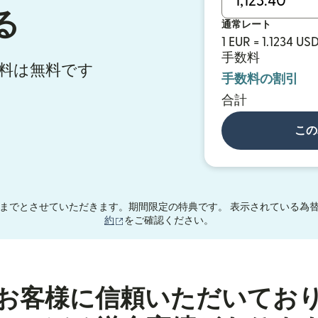
る
通常レート
1 EUR = 1.1234 US
手数料
手数料は無料です
手数料の割引
合計
この
までとさせていただきます。期間限定の特典です。 表示されている為替
（別ウィンドウで開きます）
約
をご確認ください。
お客様に信頼いただいてお