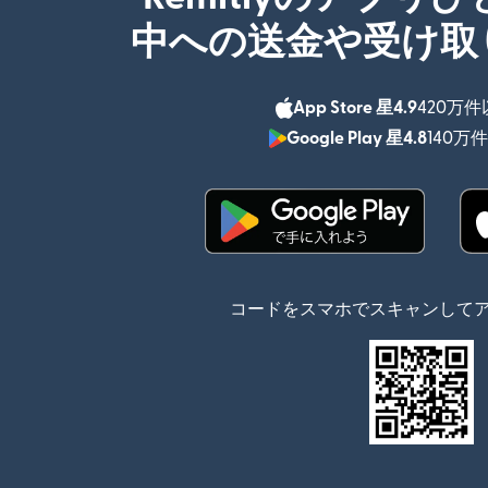
中への送金や受け取
App Store 星4.9
420万
Google Play 星4.8
140万
（別ウィンドウで開
コードをスマホでスキャンして