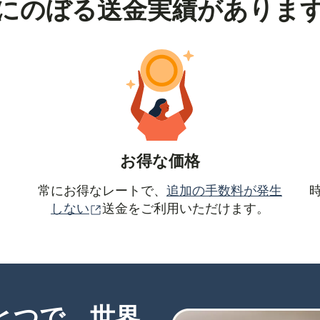
にのぼる送金実績がありま
お得な価格
常にお得なレートで、
追加の手数料が発生
（別ウィンドウで開きます）
しない
送金をご利用いただけます。
ひとつで、世界