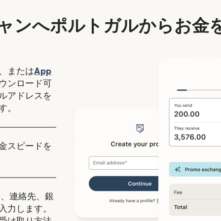
ャンへポルトガルからお金
（別ウィンドウで開きます）
、または
App
ます）
ィンドウで開きます）
ウンロード可
ルアドレスを
す。
金スピードを
、連絡先、銀
入力します。