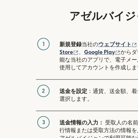
アゼルバイジ
1
新規登録
当社の
ウェブサイト
（別ウィンドウで開き
（別ウ
Store
、
Google Play
からダ
能な当社のアプリで、電子メー
使用してアカウントを作成しま
2
送金を設定
：通貨、送金額、着
選択します。
3
送金情報の入力：
受取人の名前
行情報または受取方法の情報を