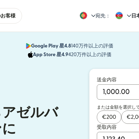
のお客様
宛先：
日
Google Play 星4.8
140万件以上の評価
（別ウィン
App Store 星4.9
420万件以上の評価
（別ウィン
送金内容
または金額を選択し
らアゼルバ
€
200
€
2,
ンに
受取内容