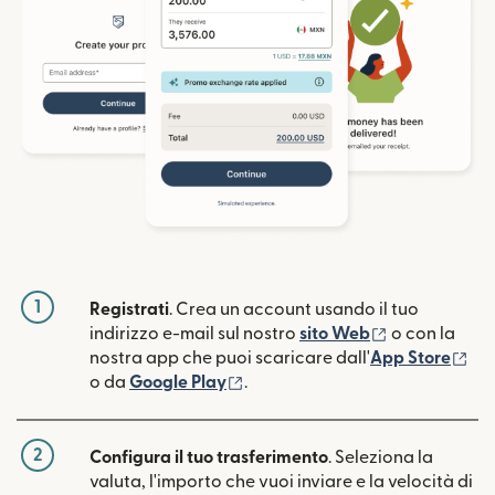
1
Registrati
. Crea un account usando il tuo
(si apre in un
indirizzo e-mail sul nostro
sito Web
o con la
(si
nostra app che puoi scaricare dall'
App Store
(si apre in una nuova finestra)
o da
Google Play
.
2
Configura il tuo trasferimento
. Seleziona la
valuta, l'importo che vuoi inviare e la velocità di