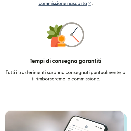
(si apre in una nuo
commissione nascosta
.
Tempi di consegna garantiti
Tutti i trasferimenti saranno consegnati puntualmente, o
ti rimborseremo la commissione.