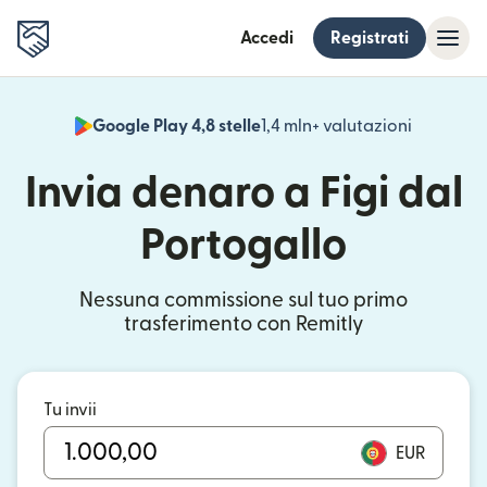
Accedi
Registrati
Google Play 4,8 stelle
1,4 mln+ valutazioni
(si apre i
Invia denaro a Figi dal
Portogallo
Nessuna commissione sul tuo primo
trasferimento con Remitly
Tu invii
EUR