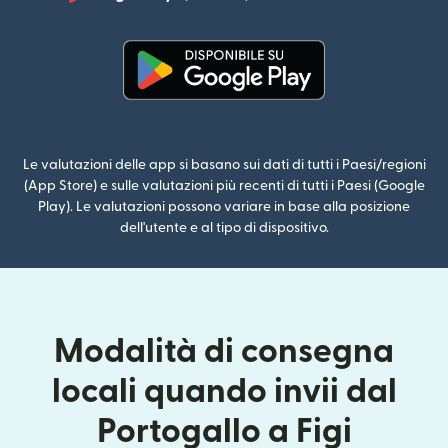
(si apre i
(si apre in una nuova finestra)
Le valutazioni delle app si basano sui dati di tutti i Paesi/regioni
(App Store) e sulle valutazioni più recenti di tutti i Paesi (Google
Play). Le valutazioni possono variare in base alla posizione
dell'utente e al tipo di dispositivo.
Modalità di consegna
locali quando invii dal
Portogallo a Figi