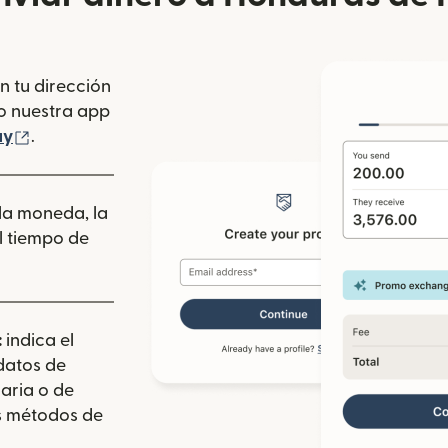
n tu dirección
se abre en una ventana nueva)
o nuestra app
 ventana nueva)
(se abre en una ventana nueva)
ay
.
 la moneda, la
l tiempo de
:
indica el
 datos de
aria o de
los métodos de