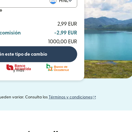
HNL
io
2,99 EUR
 comisión
-2,99 EUR
1000,00 EUR
n este tipo de cambio
y más
(se abre en una v
ueden variar. Consulta los
Términos y condiciones