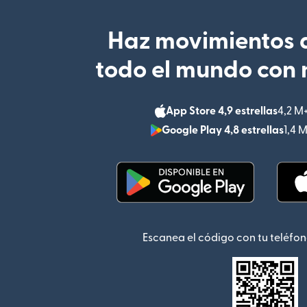
Haz movimientos d
todo el mundo con 
App Store 4,9 estrellas
4,2 M
Google Play 4,8 estrellas
1,4 
(se abre en una ventana
Escanea el código con tu teléfon