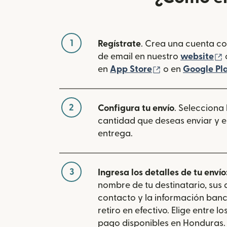
1
Regístrate
. Crea una cuenta co
(
de email en nuestro
website
(se abre en una
en
App Store
o en
Google Pl
2
Configura tu envío
. Selecciona
cantidad que deseas enviar y e
entrega.
3
Ingresa los detalles de tu envío
nombre de tu destinatario, sus
contacto y la información banc
retiro en efectivo. Elige entre 
pago disponibles en Honduras.