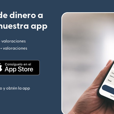
e dinero a
nuestra app
+ valoraciones
(se abre en una ventana nueva)
M+ valoraciones
(se abre en una ventana nueva)
 nueva)
(se abre en una ventana nueva)
o y obtén la app