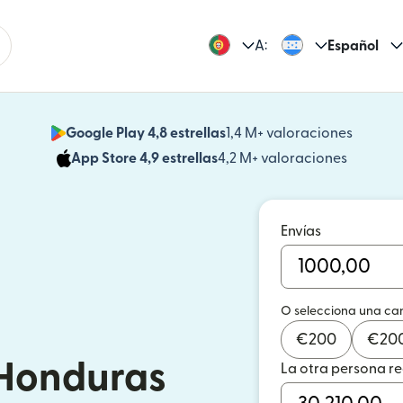
A:
Español
Google Play 4,8 estrellas
1,4 M+ valoraciones
(se abr
App Store 4,9 estrellas
4,2 M+ valoraciones
(se abre
Envías
O selecciona una ca
€
200
€
20
 Honduras
La otra persona r