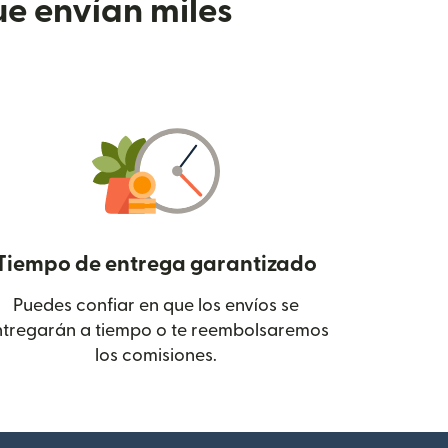
e envían miles
Tiempo de entrega garantizado
Puedes confiar en que los envíos se
 en una ventana nueva)
ntregarán a tiempo o te reembolsaremos
los comisiones.