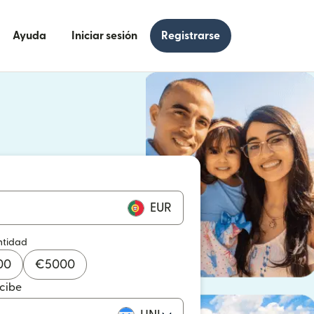
Ayuda
Iniciar sesión
Registrarse
e en una ventana nueva)
 en una ventana nueva)
EUR
ntidad
00
€
5000
ecibe