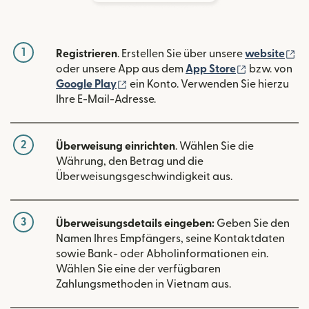
1
(w
Registrieren
. Erstellen Sie über unsere
website
(wird in ein
oder unsere App aus dem
App Store
bzw. von
(wird in einem neuen Fenster geöffn
Google Play
ein Konto. Verwenden Sie hierzu
Ihre E-Mail-Adresse.
2
Überweisung einrichten
. Wählen Sie die
Währung, den Betrag und die
Überweisungsgeschwindigkeit aus.
3
Überweisungsdetails eingeben:
Geben Sie den
Namen Ihres Empfängers, seine Kontaktdaten
sowie Bank- oder Abholinformationen ein.
Wählen Sie eine der verfügbaren
Zahlungsmethoden in Vietnam aus.