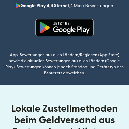
Google Play 4,8 Sterne
1,4 Mio.+ Bewertungen
(wird i
(wird in einem neuen Fenster g
App-Bewertungen aus allen Ländern/Regionen (App Store)
sowie die aktuellen Bewertungen aus allen Ländern (Google
Play). Bewertungen können je nach Standort und Gerätetyp des
Benutzers abweichen.
Lokale Zustellmethoden
beim Geldversand aus