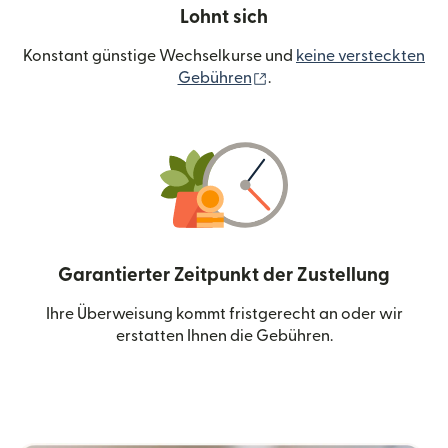
Lohnt sich
Konstant günstige Wechselkurse und
keine versteckten
(wird in einem neuen Fen
Gebühren
.
Garantierter Zeitpunkt der Zustellung
Ihre Überweisung kommt fristgerecht an oder wir
erstatten Ihnen die Gebühren.