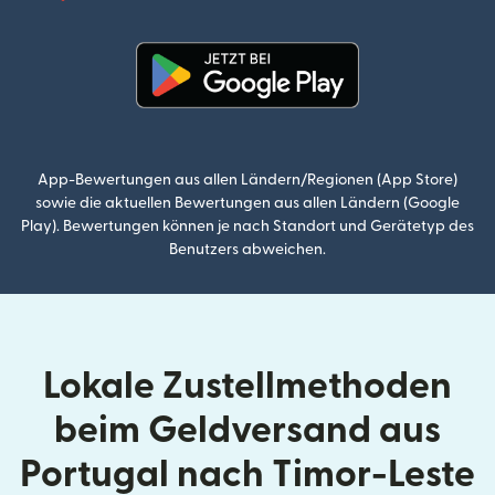
(wird i
(wird in einem neuen Fenster g
App-Bewertungen aus allen Ländern/Regionen (App Store)
sowie die aktuellen Bewertungen aus allen Ländern (Google
Play). Bewertungen können je nach Standort und Gerätetyp des
Benutzers abweichen.
Lokale Zustellmethoden
beim Geldversand aus
Portugal nach Timor-Leste