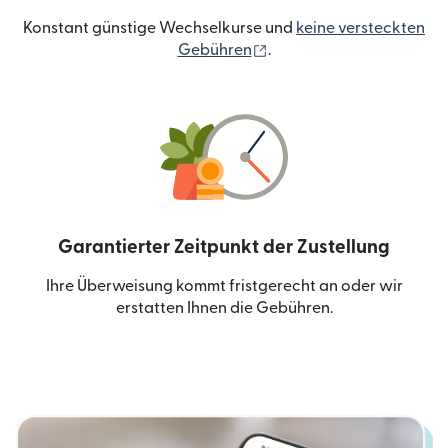
Konstant günstige Wechselkurse und
keine versteckten
(wird in einem neuen Fen
Gebühren
.
Garantierter Zeitpunkt der Zustellung
Ihre Überweisung kommt fristgerecht an oder wir
erstatten Ihnen die Gebühren.