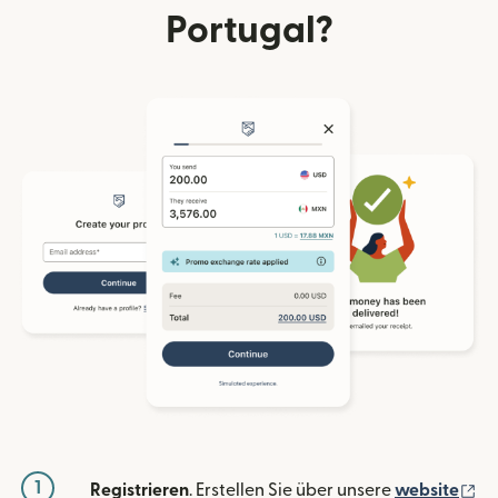
Portugal?
1
(w
Registrieren
. Erstellen Sie über unsere
website