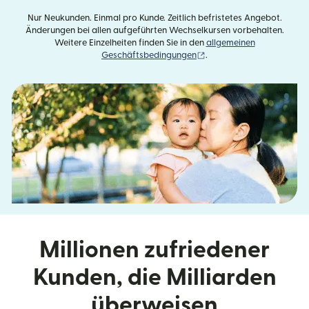
Nur Neukunden. Einmal pro Kunde. Zeitlich befristetes Angebot.
Änderungen bei allen aufgeführten Wechselkursen vorbehalten.
Weitere Einzelheiten finden Sie in den
allgemeinen
(wird in einem neuen Fens
Geschäftsbedingungen
.
Millionen zufriedener
Kunden, die Milliarden
überweisen