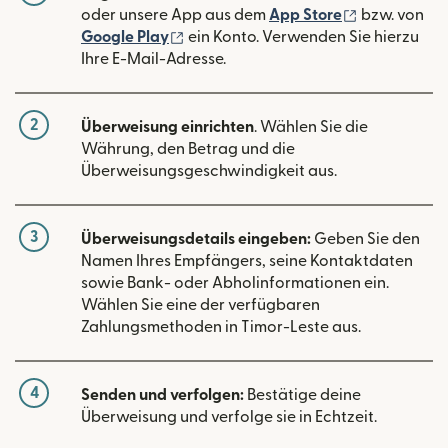
(wird in ein
oder unsere App aus dem
App Store
bzw. von
(wird in einem neuen Fenster geöffn
Google Play
ein Konto. Verwenden Sie hierzu
Ihre E-Mail-Adresse.
2
Überweisung einrichten
. Wählen Sie die
Währung, den Betrag und die
Überweisungsgeschwindigkeit aus.
3
Überweisungsdetails eingeben:
Geben Sie den
Namen Ihres Empfängers, seine Kontaktdaten
sowie Bank- oder Abholinformationen ein.
Wählen Sie eine der verfügbaren
Zahlungsmethoden in Timor-Leste aus.
4
Senden und verfolgen:
Bestätige deine
Überweisung und verfolge sie in Echtzeit.