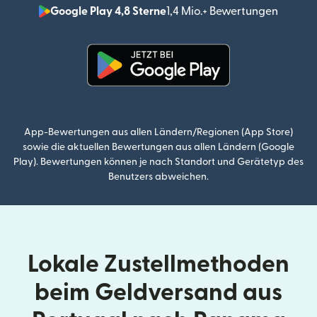
Google Play 4,8 Sterne
1,4 Mio.+ Bewertungen
(wird i
(wird in einem neuen Fenster g
App-Bewertungen aus allen Ländern/Regionen (App Store)
sowie die aktuellen Bewertungen aus allen Ländern (Google
Play). Bewertungen können je nach Standort und Gerätetyp des
Benutzers abweichen.
Lokale Zustellmethoden
beim Geldversand aus