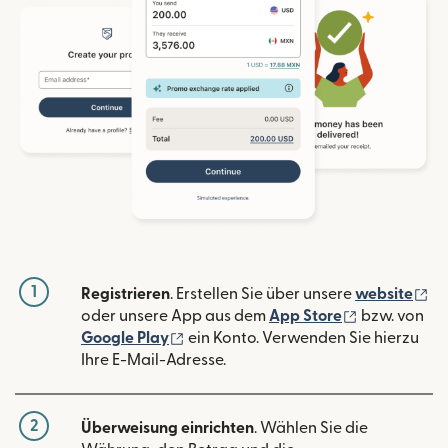
1
(w
Registrieren
. Erstellen Sie über unsere
website
(wird in ein
oder unsere App aus dem
App Store
bzw. von
(wird in einem neuen Fenster geöffn
Google Play
ein Konto. Verwenden Sie hierzu
Ihre E-Mail-Adresse.
2
Überweisung einrichten
. Wählen Sie die