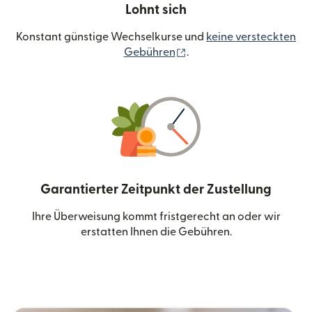
Lohnt sich
Konstant günstige Wechselkurse und
keine versteckten
(wird in einem neuen Fen
Gebühren
.
Garantierter Zeitpunkt der Zustellung
Ihre Überweisung kommt fristgerecht an oder wir
erstatten Ihnen die Gebühren.