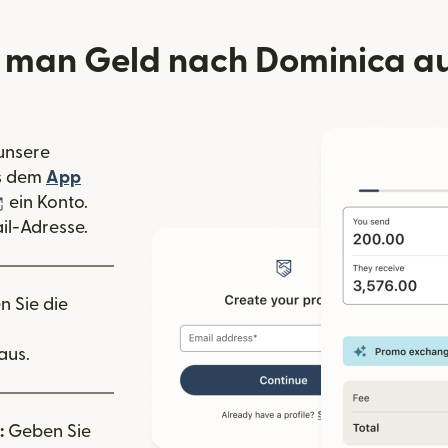
 man Geld nach Dominica au
 unsere
 Fenster geöffnet)
s dem
App
nster geöffnet)
(wird in einem neuen Fenster geöffnet)
ein Konto.
il-Adresse.
n Sie die
aus.
:
Geben Sie