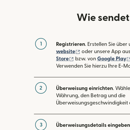
Wie sendet
1
Registrieren
. Erstellen Sie über
(wird in einem neuen
website
oder unsere App au
(wird in einem neuen Fe
Store
bzw. von
Google Play
Verwenden Sie hierzu Ihre E-Ma
2
Überweisung einrichten
. Wähle
Währung, den Betrag und die
Überweisungsgeschwindigkeit 
3
Überweisungsdetails eingeben