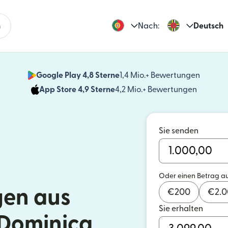
n
Nach:
Deutsch
Google Play 4,8 Sterne
1,4 Mio.+ Bewertungen
(wird i
App Store 4,9 Sterne
4,2 Mio.+ Bewertungen
(wird in
Sie senden
Oder einen Betrag a
en aus
€
200
€
2.
Sie erhalten
 Dominica