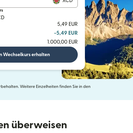
XCD
rs
CD
5,49 EUR
-5,49 EUR
1.000,00 EUR
n Wechselkurs erhalten
ehalten. Weitere Einzelheiten finden Sie in den
neuen Fenster geöffnet)
den überweisen