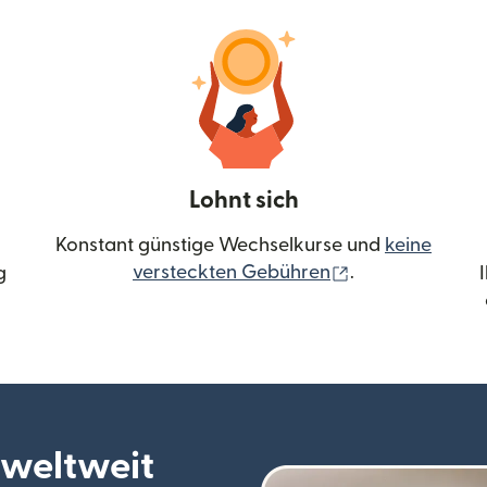
Lohnt sich
Konstant günstige Wechselkurse und
keine
(wird in einem 
versteckten Gebühren
.
g
 weltweit