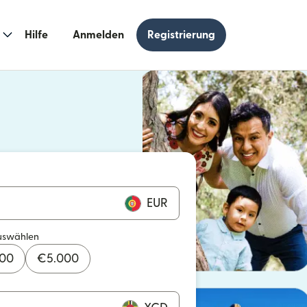
Hilfe
Anmelden
Registrierung
n einem neuen Fenster geöffnet)
 einem neuen Fenster geöffnet)
EUR
uswählen
000
€
5.000