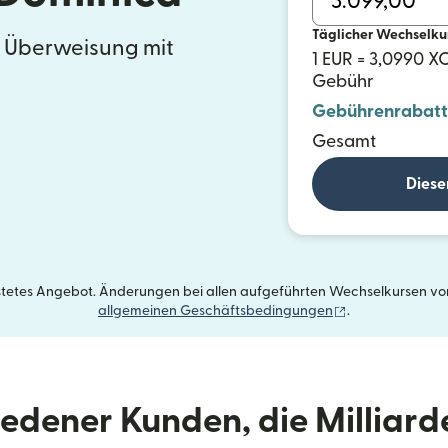
Täglicher Wechselku
e Überweisung mit
1 EUR = 3,0990 X
Gebühr
Gebührenrabatt
Gesamt
Diese
istetes Angebot. Änderungen bei allen aufgeführten Wechselkursen vorb
(wird in einem 
allgemeinen Geschäftsbedingungen
.
riedener Kunden, die Milliar