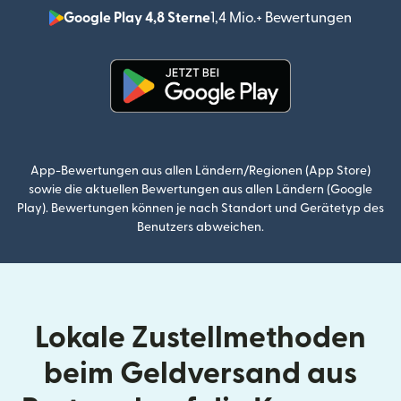
Google Play 4,8 Sterne
1,4 Mio.+ Bewertungen
(wird i
(wird in einem neuen Fenster g
App-Bewertungen aus allen Ländern/Regionen (App Store)
sowie die aktuellen Bewertungen aus allen Ländern (Google
Play). Bewertungen können je nach Standort und Gerätetyp des
Benutzers abweichen.
Lokale Zustellmethoden
beim Geldversand aus