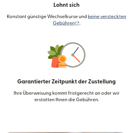
Lohnt sich
Konstant günstige Wechselkurse und
keine versteckten
(wird in einem neuen Fen
Gebühren
.
Garantierter Zeitpunkt der Zustellung
Ihre Überweisung kommt fristgerecht an oder wir
erstatten Ihnen die Gebühren.