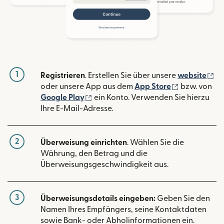
1
(w
Registrieren
. Erstellen Sie über unsere
website
(wird in ein
oder unsere App aus dem
App Store
bzw. von
(wird in einem neuen Fenster geöffn
Google Play
ein Konto. Verwenden Sie hierzu
Ihre E-Mail-Adresse.
2
Überweisung einrichten
. Wählen Sie die
Währung, den Betrag und die
Überweisungsgeschwindigkeit aus.
3
Überweisungsdetails eingeben:
Geben Sie den
Namen Ihres Empfängers, seine Kontaktdaten
sowie Bank- oder Abholinformationen ein.