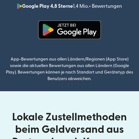
Google Play 4,8 Sterne
1,4 Mio.+ Bewertungen
(wird i
(wird in einem neuen Fenster g
App-Bewertungen aus allen Ländern/Regionen (App Store)
sowie die aktuellen Bewertungen aus allen Ländern (Google
Play). Bewertungen können je nach Standort und Gerätetyp des
Benutzers abweichen.
Lokale Zustellmethoden
beim Geldversand aus