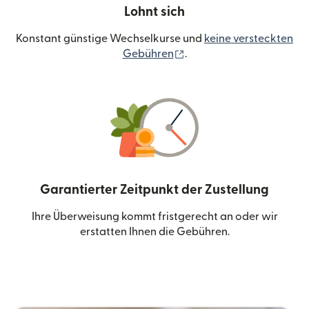
Lohnt sich
Konstant günstige Wechselkurse und
keine versteckten
(wird in einem neuen Fen
Gebühren
.
Garantierter Zeitpunkt der Zustellung
Ihre Überweisung kommt fristgerecht an oder wir
erstatten Ihnen die Gebühren.