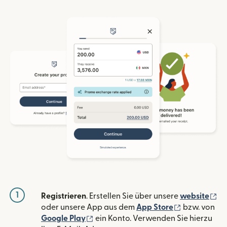
1
(w
Registrieren
. Erstellen Sie über unsere
website
(wird in ein
oder unsere App aus dem
App Store
bzw. von
(wird in einem neuen Fenster geöffn
Google Play
ein Konto. Verwenden Sie hierzu