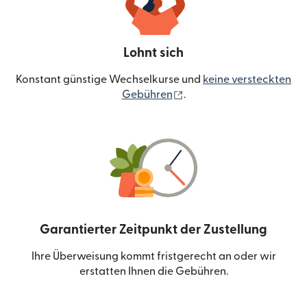
Lohnt sich
Konstant günstige Wechselkurse und
keine versteckten
(wird in einem neuen Fen
Gebühren
.
Garantierter Zeitpunkt der Zustellung
Ihre Überweisung kommt fristgerecht an oder wir
erstatten Ihnen die Gebühren.