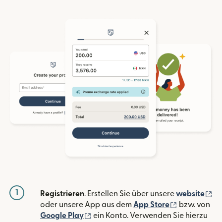
1
(w
Registrieren
. Erstellen Sie über unsere
website
(wird in ein
oder unsere App aus dem
App Store
bzw. von
(wird in einem neuen Fenster geöffn
Google Play
ein Konto. Verwenden Sie hierzu