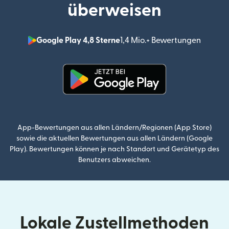
überweisen
Google Play 4,8 Sterne
1,4 Mio.+ Bewertungen
(wird i
(wird in einem neuen Fenster g
App-Bewertungen aus allen Ländern/Regionen (App Store)
sowie die aktuellen Bewertungen aus allen Ländern (Google
Play). Bewertungen können je nach Standort und Gerätetyp des
Benutzers abweichen.
Lokale Zustellmethoden