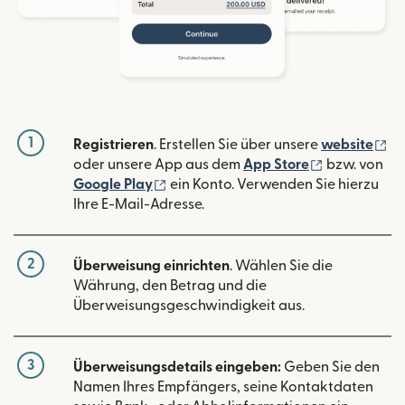
1
(w
Registrieren
. Erstellen Sie über unsere
website
(wird in ein
oder unsere App aus dem
App Store
bzw. von
(wird in einem neuen Fenster geöffn
Google Play
ein Konto. Verwenden Sie hierzu
Ihre E-Mail-Adresse.
2
Überweisung einrichten
. Wählen Sie die
Währung, den Betrag und die
Überweisungsgeschwindigkeit aus.
3
Überweisungsdetails eingeben:
Geben Sie den
Namen Ihres Empfängers, seine Kontaktdaten