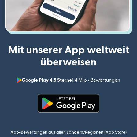
Mit unserer App weltweit
überweisen
Google Play 4,8 Sterne
1,4 Mio.+ Bewertungen
(wird i
(wird in einem neuen Fenster g
App-Bewertungen aus allen Ländern/Regionen (App Store)