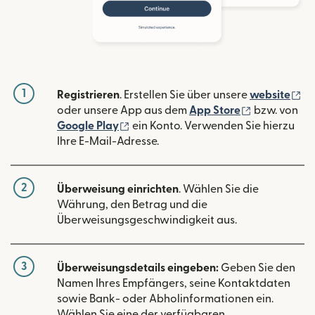
1
(w
Registrieren
. Erstellen Sie über unsere
website
(wird in ein
oder unsere App aus dem
App Store
bzw. von
(wird in einem neuen Fenster geöffn
Google Play
ein Konto. Verwenden Sie hierzu
Ihre E-Mail-Adresse.
2
Überweisung einrichten
. Wählen Sie die
Währung, den Betrag und die
Überweisungsgeschwindigkeit aus.
3
Überweisungsdetails eingeben:
Geben Sie den
Namen Ihres Empfängers, seine Kontaktdaten
sowie Bank- oder Abholinformationen ein.
Wählen Sie eine der verfügbaren