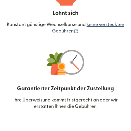
Lohnt sich
Konstant günstige Wechselkurse und
keine versteckten
(wird in einem neuen Fen
Gebühren
.
Garantierter Zeitpunkt der Zustellung
Ihre Überweisung kommt fristgerecht an oder wir
erstatten Ihnen die Gebühren.