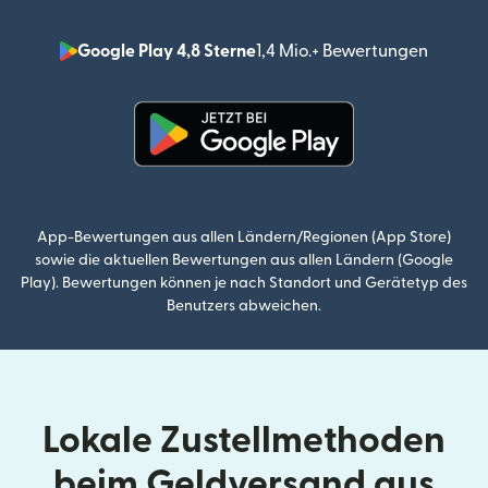
Google Play 4,8 Sterne
1,4 Mio.+ Bewertungen
(wird i
(wird in einem neuen Fenster g
App-Bewertungen aus allen Ländern/Regionen (App Store)
sowie die aktuellen Bewertungen aus allen Ländern (Google
Play). Bewertungen können je nach Standort und Gerätetyp des
Benutzers abweichen.
Lokale Zustellmethoden
beim Geldversand aus