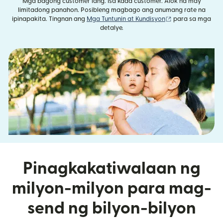
Mga bagong customer lang. Isa kada customer. Alok na may
limitadong panahon. Posibleng magbago ang anumang rate na
(bubukas sa bag
ipinapakita. Tingnan ang
Mga Tuntunin at Kundisyon
para sa mga
detalye.
Pinagkakatiwalaan ng
milyon-milyon para mag-
send ng bilyon-bilyon