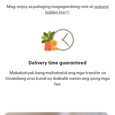
Mag-enjoy sa palaging magagandang rate at
walang
(bubukas sa bagong wi
hidden fee
.
Delivery time guaranteed
Makakatiyak kang maihahatid ang mga transfer sa
itinakdang oras kundi ay ibabalik namin ang iyong mga
fee.