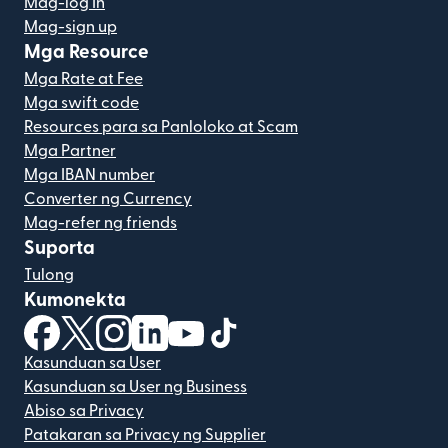
Mag-log In
Mag-sign up
Mga Resource
Mga Rate at Fee
Mga swift code
Resources para sa Panloloko at Scam
Mga Partner
Mga IBAN number
Converter ng Currency
Mag-refer ng friends
Suporta
Tulong
Kumonekta
(bubukas sa bagong window)
(bubukas sa bagong window)
(bubukas sa bagong window)
(bubukas sa bagong window)
(bubukas sa bagong window)
(bubukas sa bagong windo
Kasunduan sa User
Kasunduan sa User ng Business
Abiso sa Privacy
Patakaran sa Privacy ng Supplier