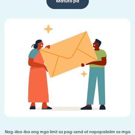
Matuto pa
Nag-iiba-iba ang mga limit sa pag-send at napapailalim sa mga