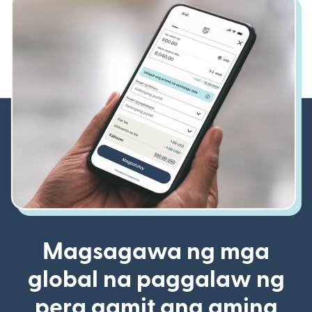
Magsagawa ng mga
global na paggalaw ng
pera gamit ang aming