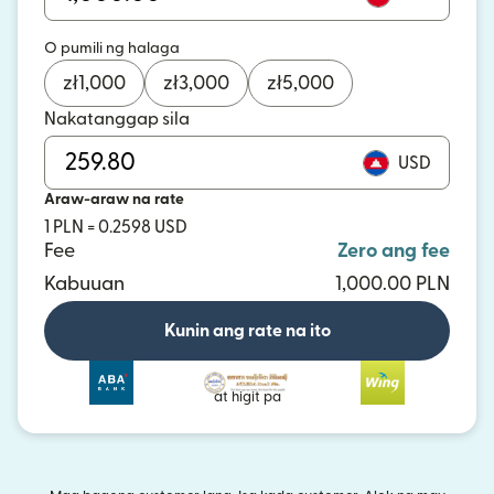
O pumili ng halaga
zł
1,000
zł
3,000
zł
5,000
Nakatanggap sila
USD
Araw-araw na rate
1 PLN = 0.2598 USD
Fee
Zero ang fee
Kabuuan
1,000.00 PLN
Kunin ang rate na ito
at higit pa