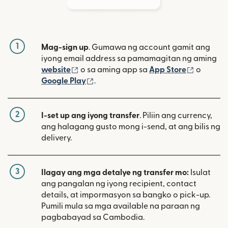
1
Mag-sign up
. Gumawa ng account gamit ang
iyong email address sa pamamagitan ng aming
(bubukas sa bagong window)
(bubuka
website
o sa aming app sa
App Store
o
(bubukas sa bagong window)
Google Play
.
2
I-set up ang iyong transfer
. Piliin ang currency,
ang halagang gusto mong i-send, at ang bilis ng
delivery.
3
Ilagay ang mga detalye ng transfer mo:
Isulat
ang pangalan ng iyong recipient, contact
details, at impormasyon sa bangko o pick-up.
Pumili mula sa mga available na paraan ng
pagbabayad sa Cambodia.