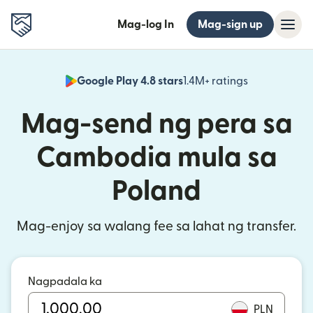
Mag-log In
Mag-sign up
Google Play 4.8 stars
1.4M+ ratings
(bubukas sa
Mag-send ng pera sa
Cambodia mula sa
Poland
Mag-enjoy sa walang fee sa lahat ng transfer.
Nagpadala ka
PLN