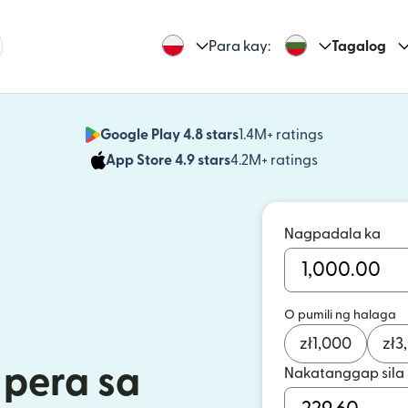
Para kay:
Tagalog
Google Play 4.8 stars
1.4M+ ratings
(bubukas sa
App Store 4.9 stars
4.2M+ ratings
(bubukas sa
Nagpadala ka
O pumili ng halaga
zł
1,000
zł
3
pera sa
Nakatanggap sila