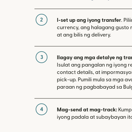
2
I-set up ang iyong transfer
. Pil
currency, ang halagang gusto 
at ang bilis ng delivery.
3
Ilagay ang mga detalye ng tra
Isulat ang pangalan ng iyong re
contact details, at impormasy
pick-up. Pumili mula sa mga av
paraan ng pagbabayad sa Bulg
4
Mag-send at mag-track:
Kumpi
iyong padala at subaybayan ito