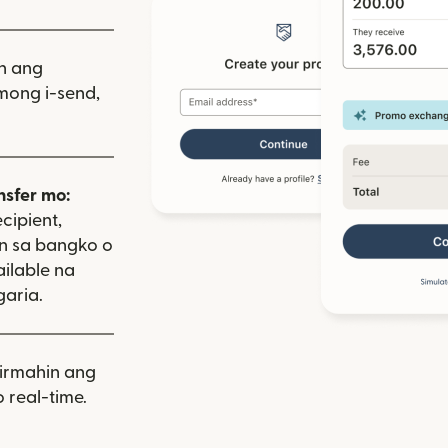
iin ang
mong i-send,
nsfer mo:
cipient,
on sa bangko o
ailable na
aria.
rmahin ang
 real-time.