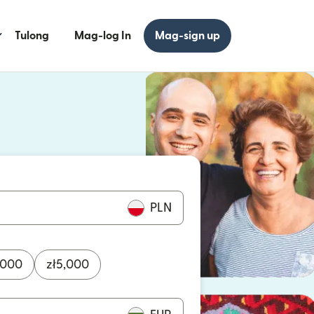
Tulong
Mag-log In
Mag-sign up
 bagong window)
 bagong window)
PLN
,000
zł
5,000