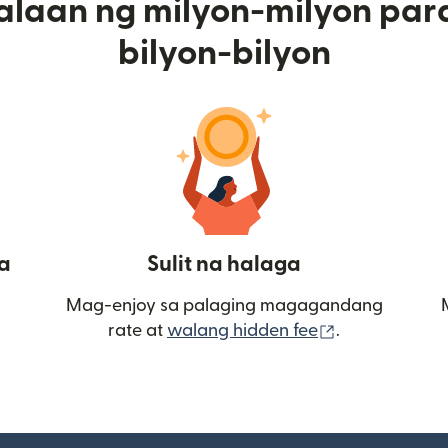
alaan ng milyon-milyon par
bilyon-bilyon
a
Sulit na halaga
Mag-enjoy sa palaging magagandang
(bubukas sa
rate at
walang hidden fee
.