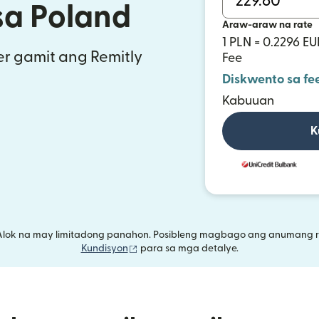
sa Poland
Araw-araw na rate
1 PLN = 0.2296 EU
r gamit ang Remitly
Fee
Diskwento sa fe
Kabuuan
K
Alok na may limitadong panahon. Posibleng magbago ang anumang r
(bubukas sa bagong window)
Kundisyon
para sa mga detalye.