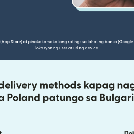
(App Store) at pinakakamakailang ratings sa lahat ng bansa (Google
lokasyon ng user at uri ng device.
 delivery methods kapag na
a Poland patungo sa Bulgar
t
Deb