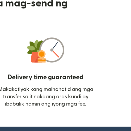
a mag-send ng
Delivery time guaranteed
Makakatiyak kang maihahatid ang mga
 bagong window)
transfer sa itinakdang oras kundi ay
ibabalik namin ang iyong mga fee.