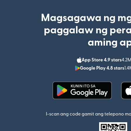
Magsagawa ng mga
paggalaw ng pera
aming a
App Store 4.9 stars
4.2M
Google Play 4.8 stars
1.4
(bubukas sa bagong w
I-scan ang code gamit ang telepono m