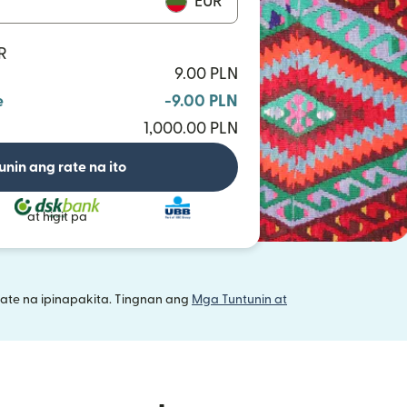
EUR
R
9.00 PLN
e
-9.00 PLN
1,000.00 PLN
unin ang rate na ito
at higit pa
ate na ipinapakita. Tingnan ang
Mga Tuntunin at