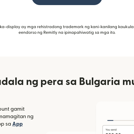
ka-display ay mga rehistradong trademark ng kani-kanilang kaukula
eendorso ng Remitly na ipinapahiwatig sa mga ito.
ala ng pera sa Bulgaria mu
unt gamit
amamagitan ng
bagong window)
pp sa
App
indow)
as sa bagong window)