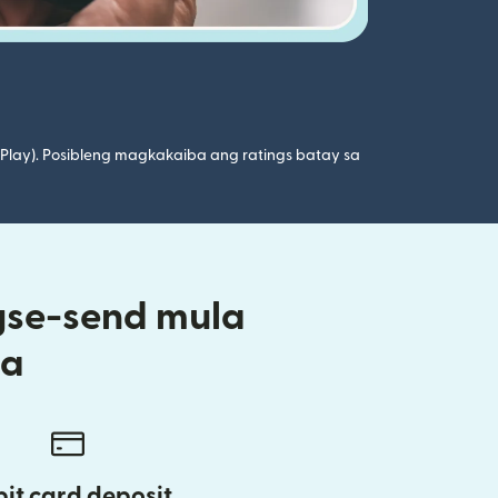
 Play). Posibleng magkakaiba ang ratings batay sa
gse-send mula
ia
it card deposit