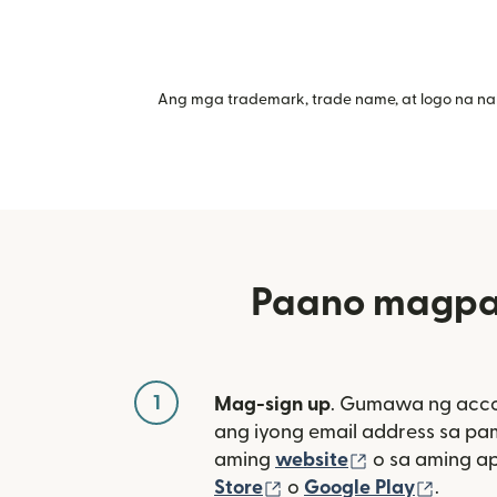
Ang mga trademark, trade name, at logo na na
Paano magpad
1
Mag-sign up
. Gumawa ng acco
ang iyong email address sa p
(bubukas sa 
aming
website
o sa aming a
(bubukas sa bagong w
(bubuk
Store
o
Google Play
.