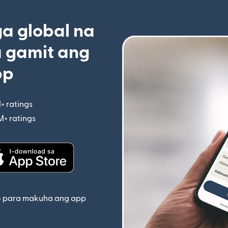
 global na
 gamit ang
pp
+ ratings
(bubukas sa bagong window)
M+ ratings
(bubukas sa bagong window)
indow)
(bubukas sa bagong window)
o para makuha ang app