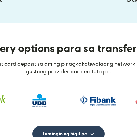
ery options para sa transfer
t card deposit sa aming pinagkakatiwalaang network sa
gustong provider para matuto pa.
Tumingin ng higit pa