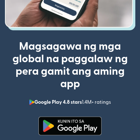
Magsagawa ng mga
global na paggalaw ng
pera gamit ang aming
app
Google Play 4.8 stars
1.4M+ ratings
(bubukas sa
(bubukas sa bagong window)