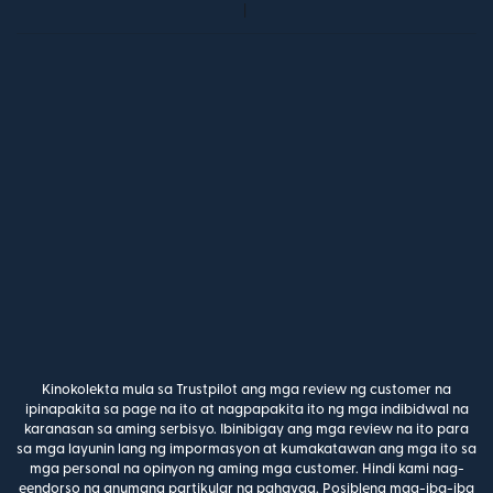
Kinokolekta mula sa Trustpilot ang mga review ng customer na
ipinapakita sa page na ito at nagpapakita ito ng mga indibidwal na
karanasan sa aming serbisyo. Ibinibigay ang mga review na ito para
sa mga layunin lang ng impormasyon at kumakatawan ang mga ito sa
mga personal na opinyon ng aming mga customer. Hindi kami nag-
eendorso ng anumang partikular na pahayag. Posibleng mag-iba-iba