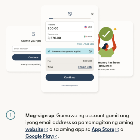
1
Mag-sign up
. Gumawa ng account gamit ang
iyong email address sa pamamagitan ng aming
(bubukas sa bagong window)
(bubuka
website
o sa aming app sa
App Store
o
(bubukas sa bagong window)
Google Play
.