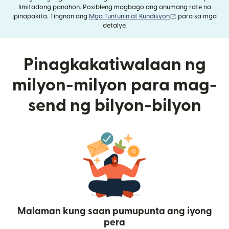
limitadong panahon. Posibleng magbago ang anumang rate na
(bubukas sa bag
ipinapakita. Tingnan ang
Mga Tuntunin at Kundisyon
para sa mga
detalye.
Pinagkakatiwalaan ng
milyon-milyon para mag-
send ng bilyon-bilyon
Malaman kung saan pumupunta ang iyong
pera