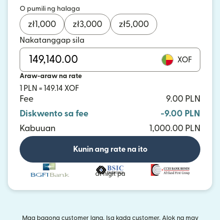
O pumili ng halaga
zł
1,000
zł
3,000
zł
5,000
Nakatanggap sila
XOF
Araw-araw na rate
1 PLN = 149.14 XOF
Fee
9.00 PLN
Diskwento sa fee
-9.00 PLN
Kabuuan
1,000.00 PLN
Kunin ang rate na ito
at higit pa
Mga bagong customer lang. Isa kada customer. Alok na may