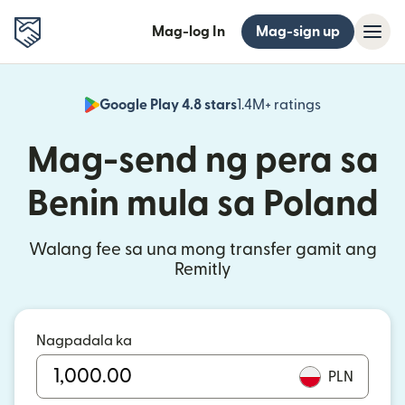
Mag-log In
Mag-sign up
Google Play 4.8 stars
1.4M+ ratings
(bubukas sa
Mag-send ng pera sa
Benin mula sa Poland
Walang fee sa una mong transfer gamit ang
Remitly
Nagpadala ka
PLN