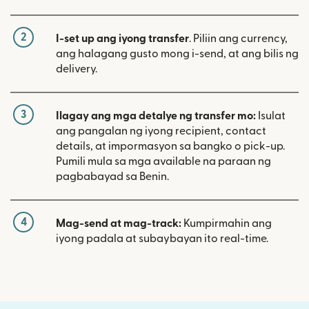
2
I-set up ang iyong transfer
. Piliin ang currency,
ang halagang gusto mong i-send, at ang bilis ng
delivery.
3
Ilagay ang mga detalye ng transfer mo:
Isulat
ang pangalan ng iyong recipient, contact
details, at impormasyon sa bangko o pick-up.
Pumili mula sa mga available na paraan ng
pagbabayad sa Benin.
4
Mag-send at mag-track:
Kumpirmahin ang
iyong padala at subaybayan ito real-time.