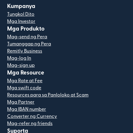
Kumpanya
Tungkol Dito
Mga Investor
Mga Produkto
Mag-send ng Pera
Tumanggap ng Pera
Remitly Business
Mag-log In
Mag-sign up
Mga Resource
Mga Rate at Fee
Mga swift code
Resources para sa Panloloko at Scam
Mga Partner
Mga IBAN number
Converter ng Currency
Mag-refer ng friends
Suporta