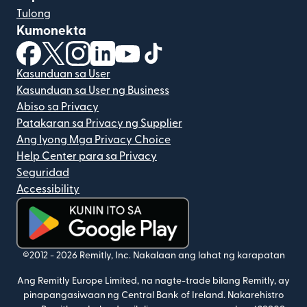
Tulong
Kumonekta
(bubukas sa bagong window)
(bubukas sa bagong window)
(bubukas sa bagong window)
(bubukas sa bagong window)
(bubukas sa bagong window)
(bubukas sa bagong windo
Kasunduan sa User
Kasunduan sa User ng Business
Abiso sa Privacy
Patakaran sa Privacy ng Supplier
Ang Iyong Mga Privacy Choice
Help Center para sa Privacy
Seguridad
Accessibility
(bubukas sa bagong window)
©2012 -
2026
Remitly, Inc.
Nakalaan ang lahat ng karapatan
Ang Remitly Europe Limited, na nagte-trade bilang Remitly, ay
pinapangasiwaan ng Central Bank of Ireland. Nakarehistro