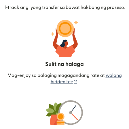
I-track ang iyong transfer sa bawat hakbang ng proseso.
Sulit na halaga
Mag-enjoy sa palaging magagandang rate at
walang
(bubukas sa bagong wi
hidden fee
.