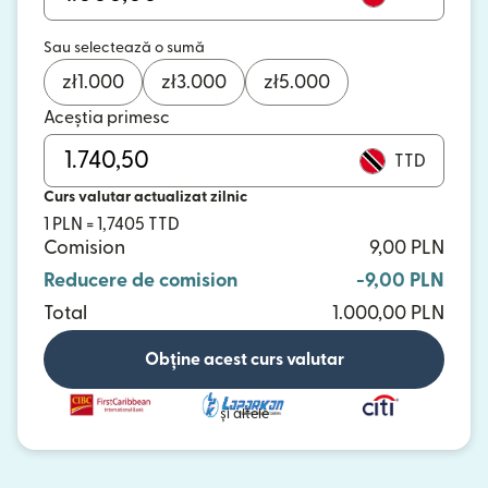
Sau selectează o sumă
zł
1.000
zł
3.000
zł
5.000
Aceștia primesc
TTD
Curs valutar actualizat zilnic
1 PLN = 1,7405 TTD
Comision
9,00 PLN
Reducere de comision
-9,00 PLN
Total
1.000,00 PLN
Obține acest curs valutar
și altele