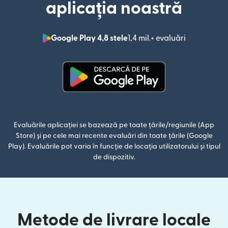
aplicația noastră
Google Play 4,8 stele
1,4 mil.+ evaluări
(se deschid
(se deschide într-o fereastră n
Evaluările aplicației se bazează pe toate țările/regiunile (App
Store) și pe cele mai recente evaluări din toate țările (Google
Play). Evaluările pot varia în funcție de locația utilizatorului și tipul
de dispozitiv.
Metode de livrare locale