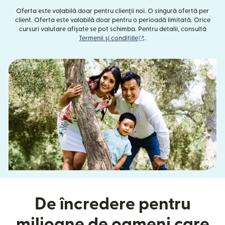
Oferta este valabilă doar pentru clienții noi. O singură ofertă per
client. Oferta este valabilă doar pentru o perioadă limitată. Orice
cursuri valutare afișate se pot schimba. Pentru detalii, consultă
(se deschide într-o fereast
Termenii și condițiile
.
De încredere pentru
milioane de oameni care