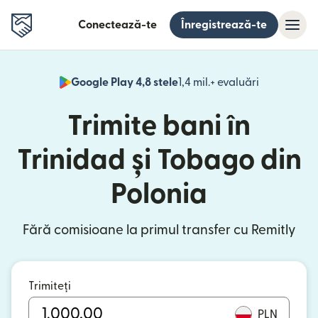
Conectează-te
Înregistrează-te
Google Play 4,8 stele
1,4 mil.+ evaluări
(se deschid
Trimite bani în
Trinidad și Tobago din
Polonia
Fără comisioane la primul transfer cu Remitly
Trimiteți
PLN