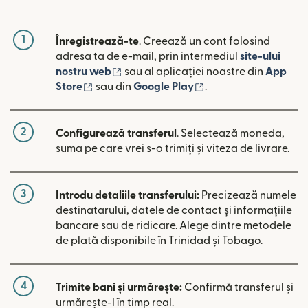
1
Înregistrează-te
. Creează un cont folosind
adresa ta de e-mail, prin intermediul
site-ului
(se deschide într-o fereastră nouă)
nostru web
sau al aplicației noastre din
App
(se deschide într-o fereastră nouă)
(se deschide într-o 
Store
sau din
Google Play
.
2
Configurează transferul
. Selectează moneda,
suma pe care vrei s-o trimiți și viteza de livrare.
3
Introdu detaliile transferului:
Precizează numele
destinatarului, datele de contact și informațiile
bancare sau de ridicare. Alege dintre metodele
de plată disponibile în Trinidad și Tobago.
4
Trimite bani și urmărește:
Confirmă transferul și
urmărește-l în timp real.