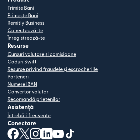
Trimite Bani
Primește Bani
Remitly Business
Conectează-te
Înregistrează-te
Resurse
Cursuri valutare și comisioane
Coduri Swift
Resurse privind fraudele și escrocheriile
Parteneri
Numere IBAN
Convertor valutar
Recomandă prietenilor
Asistență
Întrebări frecvente
Conectare
(se deschide într-o fereastră nouă)
(se deschide într-o fereastră nouă)
(se deschide într-o fereastră nouă)
(se deschide într-o fereastră nouă)
(se deschide într-o fereastră nou
(se deschide într-o fereastr