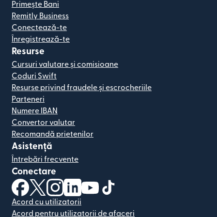
Primește Bani
Remitly Business
Conectează-te
Înregistrează-te
Resurse
Cursuri valutare și comisioane
Coduri Swift
Resurse privind fraudele și escrocheriile
Parteneri
Numere IBAN
Convertor valutar
Recomandă prietenilor
Asistență
Întrebări frecvente
Conectare
(se deschide într-o fereastră nouă)
(se deschide într-o fereastră nouă)
(se deschide într-o fereastră nouă)
(se deschide într-o fereastră nouă)
(se deschide într-o fereastră nou
(se deschide într-o fereastr
Acord cu utilizatorii
Acord pentru utilizatorii de afaceri