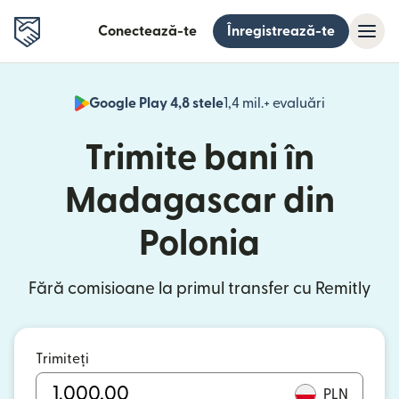
Conectează-te
Înregistrează-te
Google Play 4,8 stele
1,4 mil.+ evaluări
(se deschid
Trimite bani în
Madagascar din
Polonia
Fără comisioane la primul transfer cu Remitly
Trimiteți
PLN