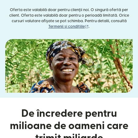
Oferta este valabilă doar pentru clienții noi. O singură ofertă per
client. Oferta este valabilă doar pentru o perioadă limitată. Orice
cursuri valutare afișate se pot schimba. Pentru detalii, consultă
(se deschide într-o fereast
Termenii și condițiile
.
De încredere pentru
milioane de oameni care