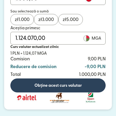
Sau selectează o sumă
zł
1.000
zł
3.000
zł
5.000
Aceștia primesc
MGA
Curs valutar actualizat zilnic
1 PLN = 1.124,07 MGA
Comision
9,00 PLN
Reducere de comision
-9,00 PLN
Total
1.000,00 PLN
Obține acest curs valutar
și altele