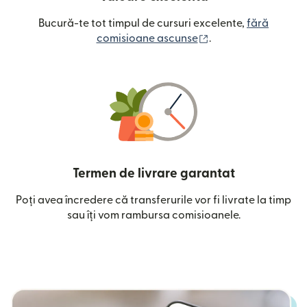
Bucură-te tot timpul de cursuri excelente,
fără
(se deschide într-o
comisioane ascunse
.
Termen de livrare garantat
Poți avea încredere că transferurile vor fi livrate la timp
sau îți vom rambursa comisioanele.