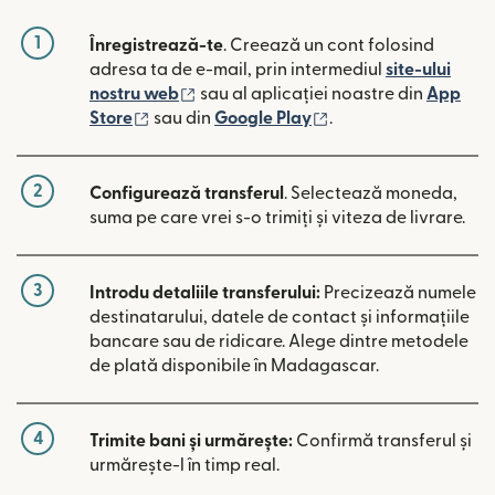
1
Înregistrează-te
. Creează un cont folosind
adresa ta de e-mail, prin intermediul
site-ului
(se deschide într-o fereastră nouă)
nostru web
sau al aplicației noastre din
App
(se deschide într-o fereastră nouă)
(se deschide într-o 
Store
sau din
Google Play
.
2
Configurează transferul
. Selectează moneda,
suma pe care vrei s-o trimiți și viteza de livrare.
3
Introdu detaliile transferului:
Precizează numele
destinatarului, datele de contact și informațiile
bancare sau de ridicare. Alege dintre metodele
de plată disponibile în Madagascar.
4
Trimite bani și urmărește:
Confirmă transferul și
urmărește-l în timp real.