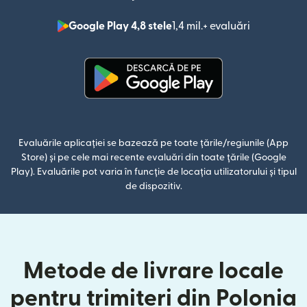
Google Play 4,8 stele
1,4 mil.+ evaluări
(se deschid
(se deschide într-o fereastră n
Evaluările aplicației se bazează pe toate țările/regiunile (App
Store) și pe cele mai recente evaluări din toate țările (Google
Play). Evaluările pot varia în funcție de locația utilizatorului și tipul
de dispozitiv.
Metode de livrare locale
pentru trimiteri din Polonia