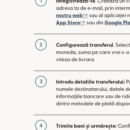
1
Înregistrează-te
. Creează un c
adresa ta de e-mail, prin inter
(se deschide într-
nostru web
sau al aplicației 
(se deschide într-o
App Store
sau din
Google Pl
2
Configurează transferul
. Selec
moneda, suma pe care vrei s-o t
viteza de livrare.
3
Introdu detaliile transferului:
P
numele destinatarului, datele d
informațiile bancare sau de rid
dintre metodele de plată disponi
4
Trimite bani și urmărește:
Conf