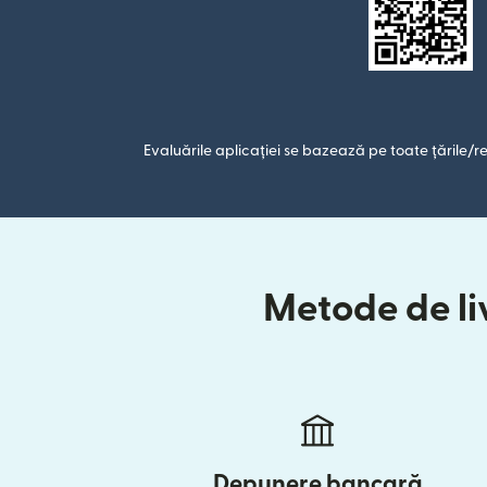
Evaluările aplicației se bazează pe toate țările/re
Metode de liv
Depunere bancară