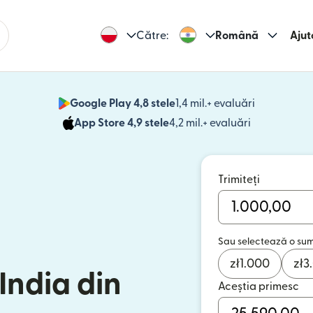
Către:
Română
Ajut
Google Play 4,8 stele
1,4 mil.+ evaluări
(se deschid
App Store 4,9 stele
4,2 mil.+ evaluări
(se deschide
Trimiteți
Sau selectează o su
zł
1.000
zł
3
 India din
Aceștia primesc