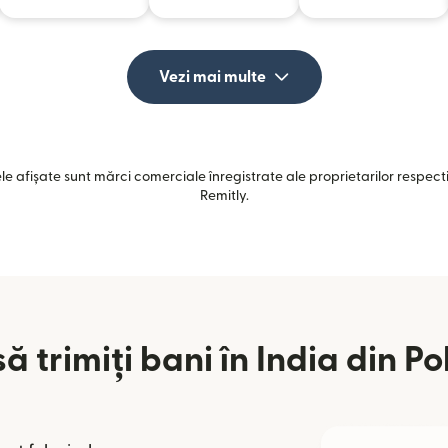
Vezi mai multe
e afișate sunt mărci comerciale înregistrate ale proprietarilor respectiv
Remitly.
ă trimiți bani în India din Po