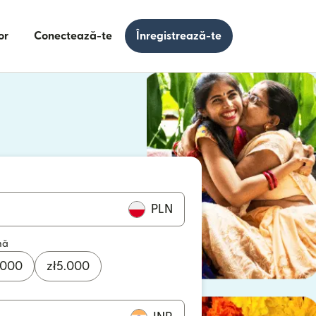
or
Conectează-te
Înregistrează-te
e într-o fereastră nouă)
 într-o fereastră nouă)
PLN
mă
.000
zł
5.000