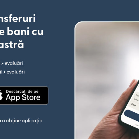
nsferuri
e bani cu
astră
l.+ evaluări
(se deschide într-o fereastră nouă)
il.+ evaluări
(se deschide într-o fereastră nouă)
astră nouă)
(se deschide într-o fereastră nouă)
 a obține aplicația