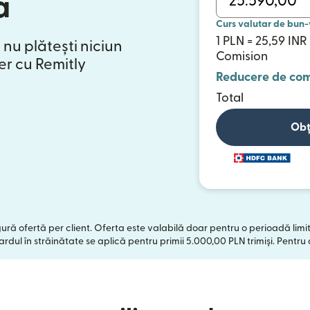
a
Curs valutar de bun-
1 PLN = 25,59 INR
 nu plătești niciun
Comision
er cu Remitly
Reducere de com
Total
Obț
ngură ofertă per client. Oferta este valabilă doar pentru o perioadă limi
rdul în străinătate se aplică pentru primii 5.000,00 PLN trimiși. Pentru 