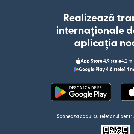
Realizează tra
internaționale d
aplicația no
App Store 4,9 stele
4,2 mi
Google Play 4,8 stele
1,4 m
(se deschide într-o fere
Scanează codul cu telefonul pentru