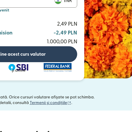
INR
venit
2,49 PLN
ision
-2,49 PLN
1.000,00 PLN
ine acest curs valutar
și altele
tată. Orice cursuri valutare afișate se pot schimba.
(se deschide într-o fereastră no
detalii, consultă
Termenii și condițiile
.