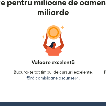
e pentru milioane de oameni
miliarde
Valoare excelentă
Bucură-te tot timpul de cursuri excelente,
P
(se deschide î
fără comisioane ascunse
.