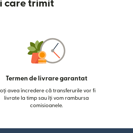
 care trimit
Termen de livrare garantat
oți avea încredere că transferurile vor fi
ntr-o fereastră nouă)
livrate la timp sau îți vom rambursa
comisioanele.