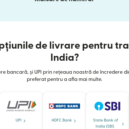
țiunile de livrare pentru tra
India?
e bancară, și UPI prin rețeaua noastră de încredere din
preferat pentru a afla mai multe.
UPI
HDFC Bank
State Bank of
India (SBI)