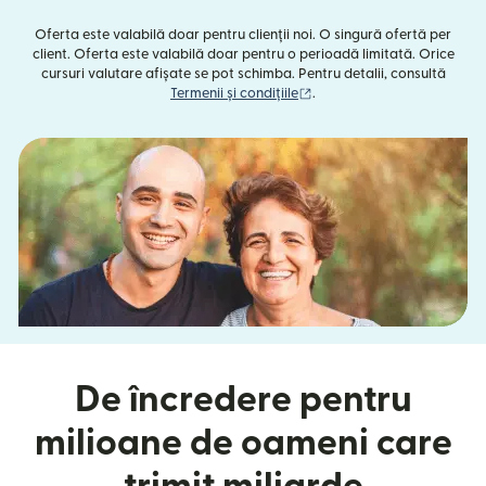
Oferta este valabilă doar pentru clienții noi. O singură ofertă per
client. Oferta este valabilă doar pentru o perioadă limitată. Orice
cursuri valutare afișate se pot schimba. Pentru detalii, consultă
(se deschide într-o fereast
Termenii și condițiile
.
De încredere pentru
milioane de oameni care