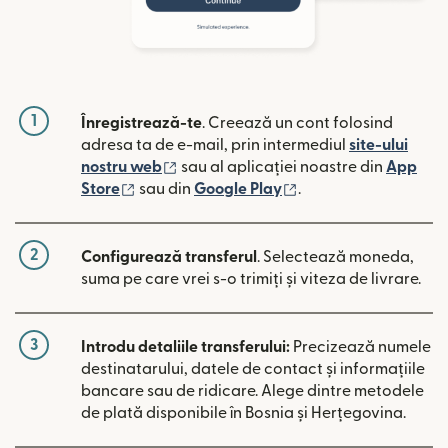
1
Înregistrează-te
. Creează un cont folosind
adresa ta de e-mail, prin intermediul
site-ului
(se deschide într-o fereastră nouă)
nostru web
sau al aplicației noastre din
App
(se deschide într-o fereastră nouă)
(se deschide într-o 
Store
sau din
Google Play
.
2
Configurează transferul
. Selectează moneda,
suma pe care vrei s-o trimiți și viteza de livrare.
3
Introdu detaliile transferului:
Precizează numele
destinatarului, datele de contact și informațiile
bancare sau de ridicare. Alege dintre metodele
de plată disponibile în Bosnia și Herțegovina.