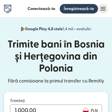
Conectează-te
Înregistrează-te
Google Play 4,8 stele
1,4 mil.+ evaluări
(se deschid
Trimite bani în Bosnia
și Herțegovina din
Polonia
Fără comisioane la primul transfer cu Remitly
Trimiteți
PLN