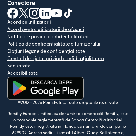
Conectare
(se deschide într-o fereastră nouă)
(se deschide într-o fereastră nouă)
(se deschide într-o fereastră nouă)
(se deschide într-o fereastră nouă)
(se deschide într-o fereastră nou
(se deschide într-o fereastr
Acord cu utilizatorii
Acord pentru utilizatorii de afaceri
Notificare privind confidențialitatea
Politica de confidențialitate a furnizorului
Opțiuni legate de confidențialitate
Centrul de ajutor privind confidențialitatea
Securitate
Accesibilitate
(se deschide într-o fereastră nouă)
©2012 -
2026
Remitly, Inc.
Toate drepturile rezervate
Remitly Europe Limited, cu denumirea comercială Remitly, este
o companie reglementată de Banca Centrală a Irlandei.
Remitly este înregistrată în Irlanda cu numărul de companie
629909. Adresa sediului social: 1 Albert Quay, Ballintemple,