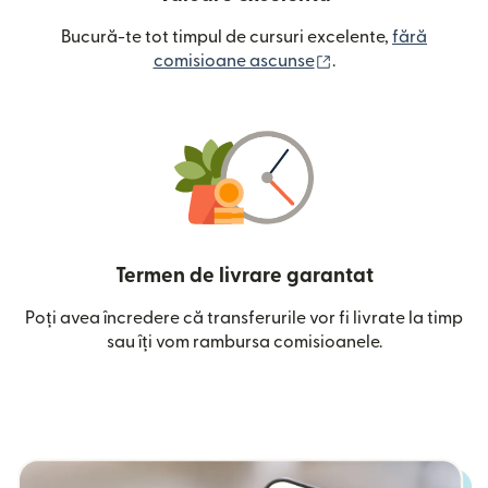
Bucură-te tot timpul de cursuri excelente,
fără
(se deschide într-o
comisioane ascunse
.
Termen de livrare garantat
Poți avea încredere că transferurile vor fi livrate la timp
sau îți vom rambursa comisioanele.