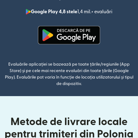
Google Play 4,8 stele
1,4 mil.+ evaluări
(se deschid
(se deschide într-o fereastră n
Evaluările aplicației se bazează pe toate țările/regiunile (App
Store) și pe cele mai recente evaluări din toate țările (Google
Play). Evaluările pot varia în funcție de locația utilizatorului și tipul
de dispozitiv.
Metode de livrare locale
pentru trimiteri din Polonia