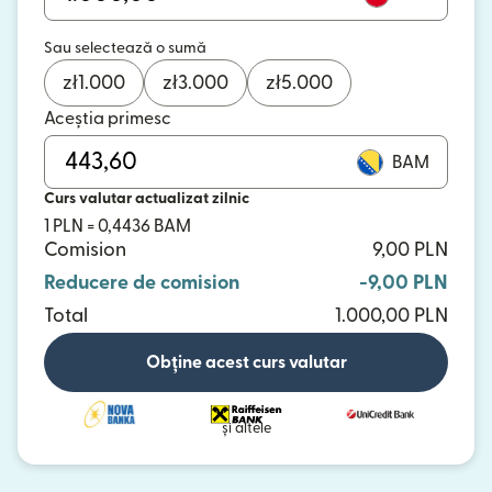
Sau selectează o sumă
zł
1.000
zł
3.000
zł
5.000
Aceștia primesc
BAM
Curs valutar actualizat zilnic
1 PLN = 0,4436 BAM
Comision
9,00 PLN
Reducere de comision
-9,00 PLN
Total
1.000,00 PLN
Obține acest curs valutar
și altele