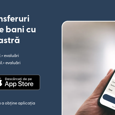
nsferuri
e bani cu
astră
l.+ evaluări
(se deschide într-o fereastră nouă)
il.+ evaluări
(se deschide într-o fereastră nouă)
astră nouă)
(se deschide într-o fereastră nouă)
 a obține aplicația