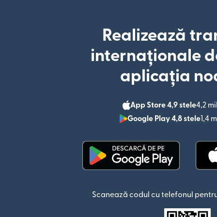
Realizează tra
internaționale d
aplicația no
App Store 4,9 stele
4,2 mi
Google Play 4,8 stele
1,4 m
(se deschide într-o fere
Scanează codul cu telefonul pentru