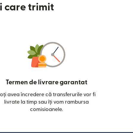
 care trimit
Termen de livrare garantat
oți avea încredere că transferurile vor fi
ntr-o fereastră nouă)
livrate la timp sau îți vom rambursa
comisioanele.