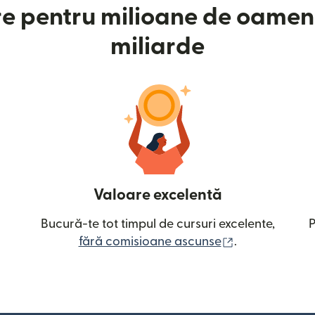
e pentru milioane de oameni
miliarde
Valoare excelentă
Bucură-te tot timpul de cursuri excelente,
P
(se deschide î
fără comisioane ascunse
.