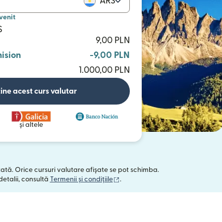
ARS
venit
S
9,00 PLN
ision
-9,00 PLN
1.000,00 PLN
ine acest curs valutar
și altele
tată. Orice cursuri valutare afișate se pot schimba.
(se deschide într-o fereastră no
detalii, consultă
Termenii și condițiile
.