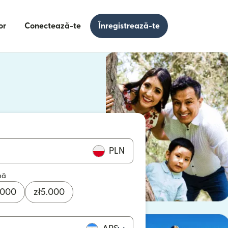
or
Conectează-te
Înregistrează-te
e într-o fereastră nouă)
 într-o fereastră nouă)
PLN
mă
.000
zł
5.000