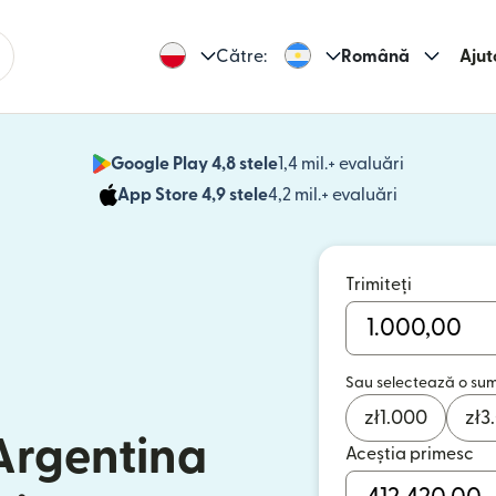
Către:
Română
Ajut
Google Play 4,8 stele
1,4 mil.+ evaluări
(se deschid
App Store 4,9 stele
4,2 mil.+ evaluări
(se deschide
Trimiteți
Sau selectează o su
zł
1.000
zł
3
 Argentina
Aceștia primesc