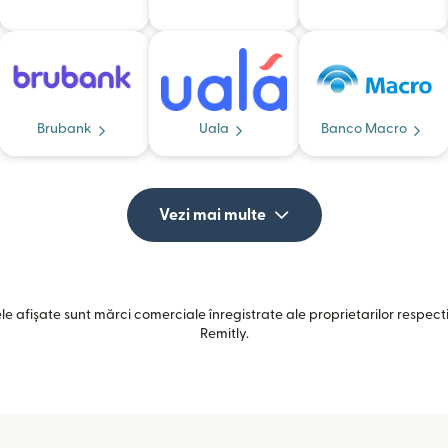
Brubank
Uala
Banco Macro
Vezi mai multe
e afișate sunt mărci comerciale înregistrate ale proprietarilor respectiv
Remitly.