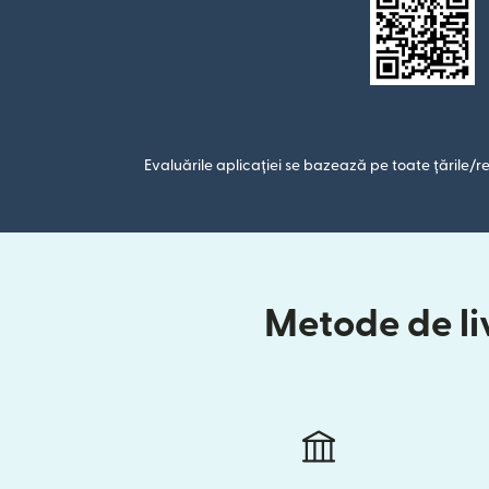
Evaluările aplicației se bazează pe toate țările/re
Metode de liv