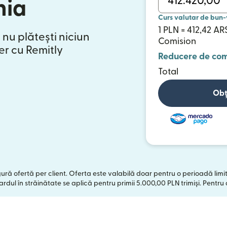
nia
Curs valutar de bun-
1 PLN = 412,42 AR
 nu plătești niciun
Comision
er cu Remitly
Reducere de com
Total
Obț
ngură ofertă per client. Oferta este valabilă doar pentru o perioadă limi
rdul în străinătate se aplică pentru primii 5.000,00 PLN trimiși. Pentru 