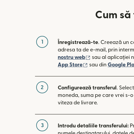
Cum să t
1
Înregistrează-te
. Creează un c
adresa ta de e-mail, prin inter
(se deschide într-
nostru web
sau al aplicației 
(se deschide într-o
App Store
sau din
Google Pl
2
Configurează transferul
. Selec
moneda, suma pe care vrei s-o t
viteza de livrare.
3
Introdu detaliile transferului:
P
numele destinatarului, datele d