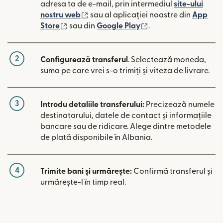
adresa ta de e-mail, prin intermediul
site-ului
(se deschide într-o fereastră nouă)
nostru web
sau al aplicației noastre din
App
(se deschide într-o fereastră nouă)
(se deschide într-o 
Store
sau din
Google Play
.
2
Configurează transferul
. Selectează moneda,
suma pe care vrei s-o trimiți și viteza de livrare.
3
Introdu detaliile transferului:
Precizează numele
destinatarului, datele de contact și informațiile
bancare sau de ridicare. Alege dintre metodele
de plată disponibile în Albania.
4
Trimite bani și urmărește:
Confirmă transferul și
urmărește-l în timp real.