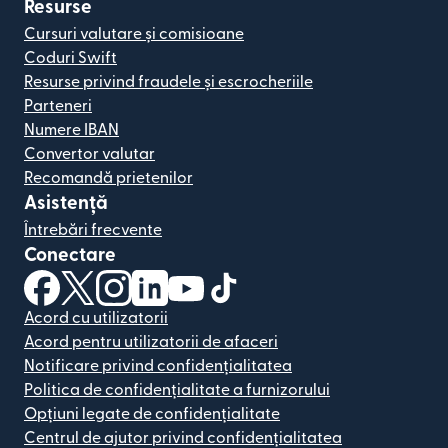
Resurse
Cursuri valutare și comisioane
Coduri Swift
Resurse privind fraudele și escrocheriile
Parteneri
Numere IBAN
Convertor valutar
Recomandă prietenilor
Asistență
Întrebări frecvente
Conectare
(se deschide într-o fereastră nouă)
(se deschide într-o fereastră nouă)
(se deschide într-o fereastră nouă)
(se deschide într-o fereastră nouă)
(se deschide într-o fereastră nou
(se deschide într-o fereastr
Acord cu utilizatorii
Acord pentru utilizatorii de afaceri
Notificare privind confidențialitatea
Politica de confidențialitate a furnizorului
Opțiuni legate de confidențialitate
Centrul de ajutor privind confidențialitatea