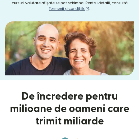
cursuri valutare afișate se pot schimba. Pentru detalii, consultă
(se deschide într-o fereast
Termenii și condițiile
.
De încredere pentru
milioane de oameni care
trimit miliarde