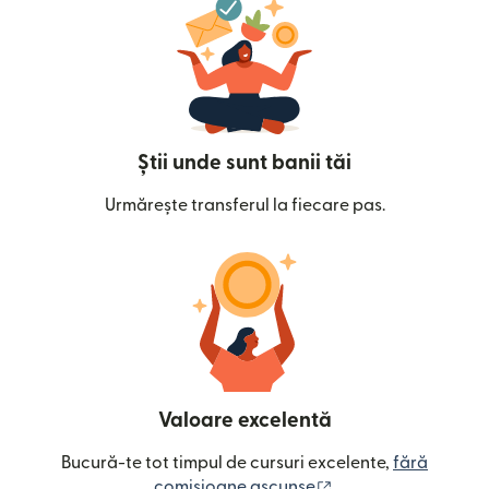
Știi unde sunt banii tăi
Urmărește transferul la fiecare pas.
Valoare excelentă
Bucură-te tot timpul de cursuri excelente,
fără
(se deschide într-o
comisioane ascunse
.