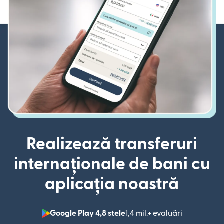
Realizează transferuri
internaționale de bani cu
aplicația noastră
Google Play 4,8 stele
1,4 mil.+ evaluări
(se deschid