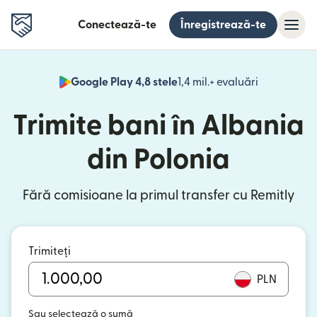
Conectează-te
Înregistrează-te
Google Play 4,8 stele
1,4 mil.+ evaluări
(se deschid
Trimite bani în Albania
din Polonia
Fără comisioane la primul transfer cu Remitly
Trimiteți
PLN
Sau selectează o sumă