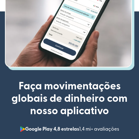
Faça movimentações
globais de dinheiro com
nosso aplicativo
Google Play 4,8 estrelas
1,4 mi+ avaliações
(abre em