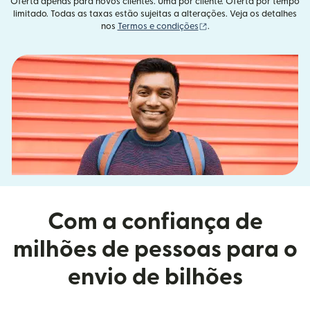
Oferta apenas para novos clientes. Uma por cliente. Oferta por tempo
limitado. Todas as taxas estão sujeitas a alterações. Veja os detalhes
(abre em uma nova janel
nos
Termos e condições
.
Com a confiança de
milhões de pessoas para o
envio de bilhões