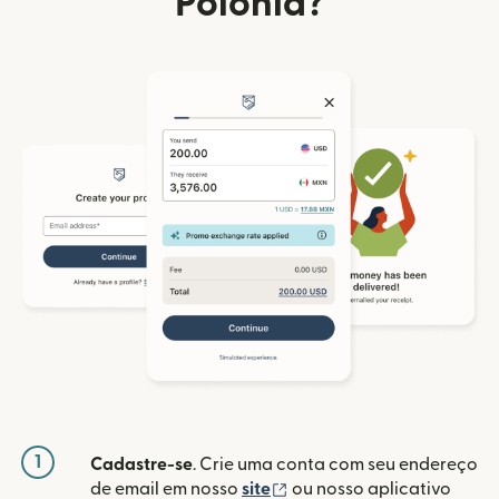
Polônia?
1
Cadastre-se
. Crie uma conta com seu endereço
(abre em uma nova janela
de email em nosso
site
ou nosso aplicativo