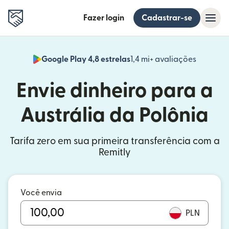
Fazer login
Cadastrar-se
Google Play 4,8 estrelas
1,4 mi+ avaliações
(abre em
Envie dinheiro para a
Austrália da Polônia
Tarifa zero em sua primeira transferência com a
Remitly
Você envia
PLN