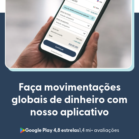
Faça movimentações
globais de dinheiro com
nosso aplicativo
Google Play 4,8 estrelas
1,4 mi+ avaliações
(abre em