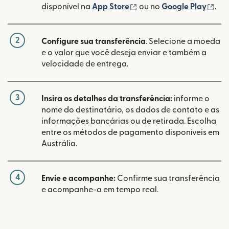
(abre em uma nova janel
(ab
disponível na
App Store
ou no
Google Play
.
2
Configure sua transferência
. Selecione a moeda
e o valor que você deseja enviar e também a
velocidade de entrega.
3
Insira os detalhes da transferência:
informe o
nome do destinatário, os dados de contato e as
informações bancárias ou de retirada. Escolha
entre os métodos de pagamento disponíveis em
Austrália.
4
Envie e acompanhe:
Confirme sua transferência
e acompanhe-a em tempo real.