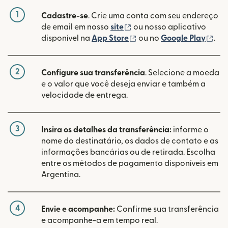
1
Cadastre-se
. Crie uma conta com seu endereço
(abre em uma nova janela
de email em nosso
site
ou nosso aplicativo
(abre em uma nova janel
(ab
disponível na
App Store
ou no
Google Play
.
2
Configure sua transferência
. Selecione a moeda
e o valor que você deseja enviar e também a
velocidade de entrega.
3
Insira os detalhes da transferência:
informe o
nome do destinatário, os dados de contato e as
informações bancárias ou de retirada. Escolha
entre os métodos de pagamento disponíveis em
Argentina.
4
Envie e acompanhe:
Confirme sua transferência
e acompanhe-a em tempo real.