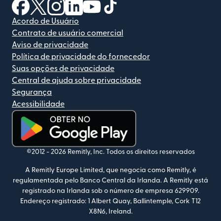
(abre em uma nova janela)
(abre em uma nova janela)
(abre em uma nova janela)
(abre em uma nova janela)
(abre em uma nova janela)
(abre em uma nova janela)
Acordo de Usuário
Contrato de usuário comercial
Aviso de privacidade
Política de privacidade do fornecedor
Suas opções de privacidade
Central de ajuda sobre privacidade
Segurança
Acessibilidade
(abre em uma nova janela)
©2012 -
2026
Remitly, Inc.
Todos os direitos reservados
A Remitly Europe Limited, que negocia como Remitly, é
regulamentada pelo Banco Central da Irlanda. A Remitly está
registrado na Irlanda sob o número de empresa 629909.
Endereço registrado: 1 Albert Quay, Ballintemple, Cork T12
X8N6, Ireland.