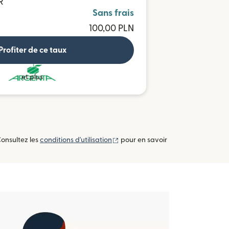
R
Sans frais
100,00 PLN
Profiter de ce taux
et plus
(s'ouvre dans une nouvelle fenêtre
Consultez les
conditions d'utilisation
pour en savoir