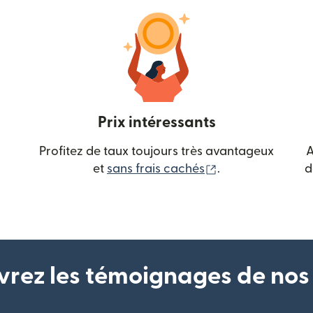
Prix intéressants
Profitez de taux toujours très avantageux
A
(s'ouvre dans une
et
sans frais cachés
.
d
rez les témoignages de nos 