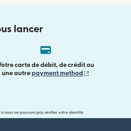
ous lancer
Votre carte de débit, de crédit ou
(s'ouvre dans 
une autre
payment method
nous ne pouvons pas vérifier votre identité.