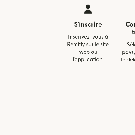
S'inscrire
Con
t
Inscrivez-vous à
Remitly sur le site
Sél
web ou
pays,
l'application.
le dél