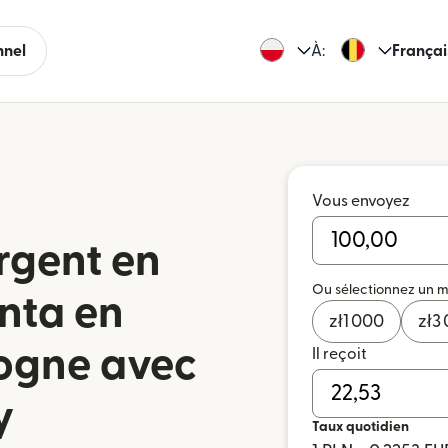
nnel
À:
Françai
Vous envoyez
rgent en
Ou sélectionnez un 
enta en
zł
1 000
zł
3
logne avec
Il reçoit
y
Taux quotidien