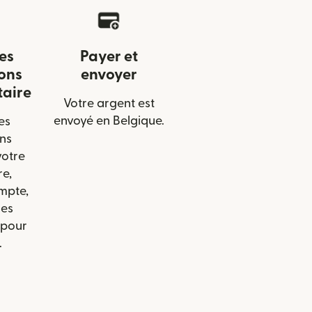
les
Payer et
ons
envoyer
taire
Votre argent est
envoyé en Belgique.
es
ns
votre
re,
mpte,
les
 pour
.