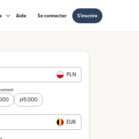
s
Aide
Se connecter
S'inscrire
PLN
montant
 000
zł
5 000
EUR