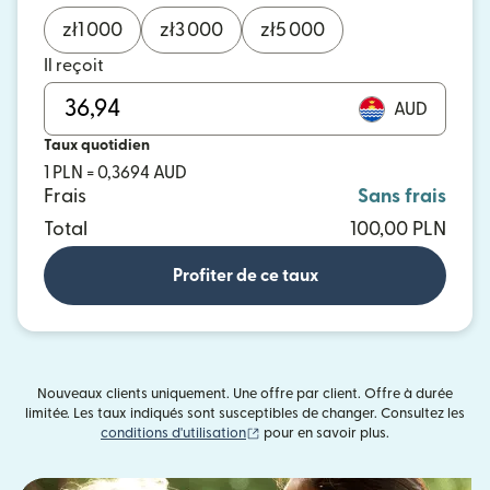
zł
1 000
zł
3 000
zł
5 000
Il reçoit
AUD
Taux quotidien
1 PLN = 0,3694 AUD
Frais
Sans frais
Total
100,00 PLN
Profiter de ce taux
Nouveaux clients uniquement. Une offre par client. Offre à durée
limitée. Les taux indiqués sont susceptibles de changer. Consultez les
(s'ouvre dans une nouvelle fenêtre)
conditions d'utilisation
pour en savoir plus.