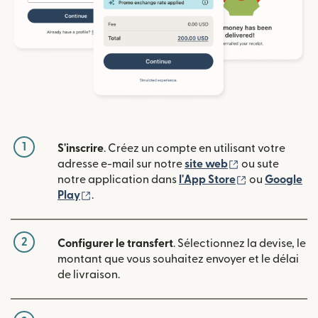
1
S'inscrire
. Créez un compte en utilisant votre
(s'ouvre dans u
adresse e-mail sur notre
site web
ou sute
(s'ouvre dans
notre application dans
l'App Store
ou
Google
(s'ouvre dans une nouvelle fenêtre)
Play
.
2
Configurer le transfert
. Sélectionnez la devise, le
montant que vous souhaitez envoyer et le délai
de livraison.