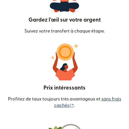
Gardez l'œil sur votre argent
Suivez votre transfert à chaque étape.
Prix intéressants
Profitez de taux toujours très avantageux et
sans frais
(s'ouvre dans une nouvelle
cachés
.