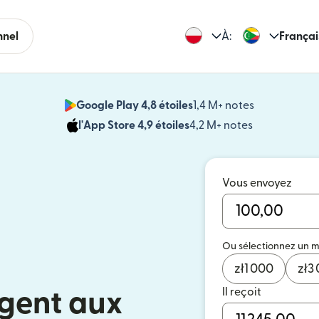
nnel
À:
Françai
Google Play 4,8 étoiles
1,4 M+ notes
(s'ouvre dan
l'App Store 4,9 étoiles
4,2 M+ notes
(s'ouvre dans
Vous envoyez
Ou sélectionnez un 
zł
1 000
zł
3
Il reçoit
rgent aux