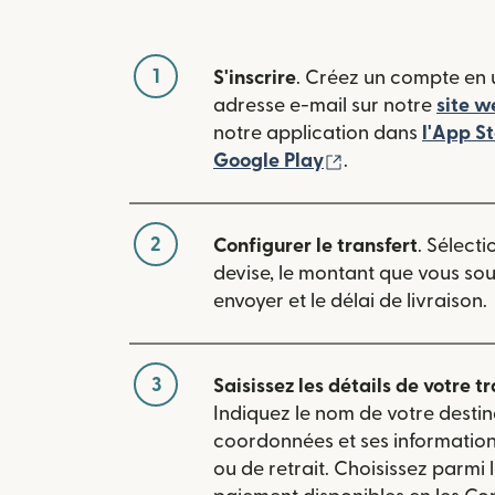
1
S'inscrire
. Créez un compte en u
adresse e-mail sur notre
site w
notre application dans
l'App S
(s'ouvre dans une
Google Play
.
2
Configurer le transfert
. Sélecti
devise, le montant que vous so
envoyer et le délai de livraison.
3
Saisissez les détails de votre tr
Indiquez le nom de votre destin
coordonnées et ses informatio
ou de retrait. Choisissez parmi