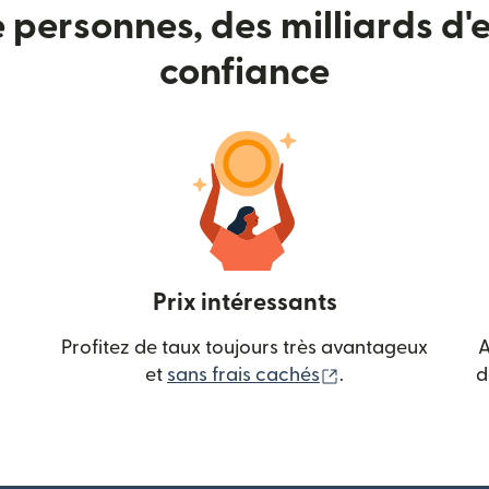
e personnes, des milliards d'e
confiance
Prix intéressants
Profitez de taux toujours très avantageux
A
(s'ouvre dans une
et
sans frais cachés
.
d