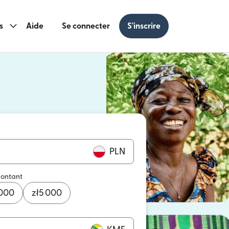
s
Aide
Se connecter
S'inscrire
s une nouvelle fenêtre)
 une nouvelle fenêtre)
PLN
montant
 000
zł
5 000