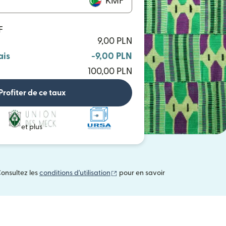
KMF
F
9,00 PLN
ais
-9,00 PLN
100,00 PLN
Profiter de ce taux
et plus
(s'ouvre dans une nouvelle fenêtre
Consultez les
conditions d'utilisation
pour en savoir