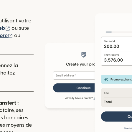
tilisant votre
(s'ouvre dans une nouvelle fenêtre)
eb
ou sute
(s'ouvre dans une nouvelle fenêtre)
tore
ou
 nouvelle fenêtre)
onnez la
uhaitez
ansfert :
ataire, ses
ns bancaires
 les moyens de