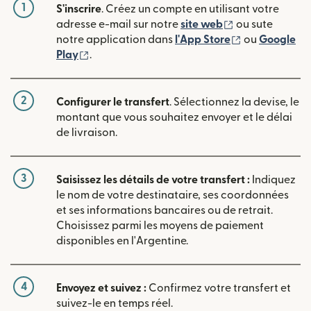
1
S'inscrire
. Créez un compte en utilisant votre
(s'ouvre dans u
adresse e-mail sur notre
site web
ou sute
(s'ouvre dans
notre application dans
l'App Store
ou
Google
(s'ouvre dans une nouvelle fenêtre)
Play
.
2
Configurer le transfert
. Sélectionnez la devise, le
montant que vous souhaitez envoyer et le délai
de livraison.
3
Saisissez les détails de votre transfert :
Indiquez
le nom de votre destinataire, ses coordonnées
et ses informations bancaires ou de retrait.
Choisissez parmi les moyens de paiement
disponibles en l'Argentine.
4
Envoyez et suivez :
Confirmez votre transfert et
suivez-le en temps réel.