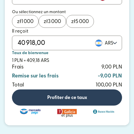
Ou sélectionnez un montant
zł
1 000
zł
3 000
zł
5 000
Il reçoit
ARS
Taux de bienvenue
1 PLN = 409,18 ARS
Frais
9,00 PLN
Remise sur les frais
-9,00 PLN
Total
100,00 PLN
Profiter de ce taux
et plus